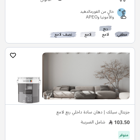
خالٍ من الفورمالدهيد
والأمونيا وAPEO
ربع
مطفي
لامع
لامع
نصف لامع
جزيتال سيلك | دهان سادة داخلي ربع لامع
103.50
شامل الضريبة
متوفر