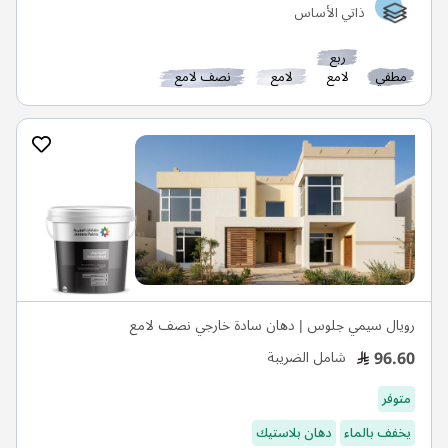
ذاتي الأساس
ربع
مطفي
لامع
لامع
نصف لامع
رويال سيمي جلوس | دهان سادة خارجي نصف لامع
96.60
شامل الضريبة
متوفر
يخفف بالماء
دهان بلاستيك