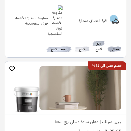
مقاومة ممتازة للأشعة
قوة التصاق ممتازة
فوق البنفسجية
ربع
مطفي
لامع
لامع
نصف لامع
خصم يصل الى 15%
جرين سيلك | دهان سادة داخلي ربع لمعة