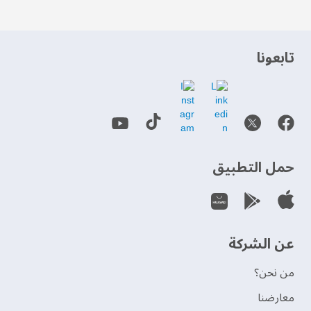
‫تابعونا‬
حمل التطبيق
عن الشركة
من نحن؟
‫معارضنا‬