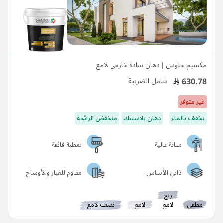
مكسيم جلوس | دهان سادة خارجي لامع
630.78
شامل الضريبة
غير متوفر
يخفف بالماء
دهان بلاستيك
منخفض الرائحة
متانة عالية
تغطية فائقة
ذاتي الأساس
مقاوم للغبار والأوساخ
ربع
مطفي
لامع
لامع
نصف لامع