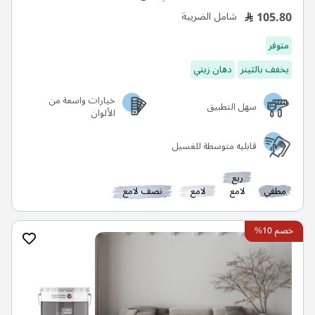
105.80
شامل الضريبة
متوفر
يخفف بالثينر
دهان زيتي
خيارات واسعة من
سهل التطبيق
الألوان
قابليه متوسطة للغسيل
ربع
مطفي
لامع
لامع
نصف لامع
خصم 10%