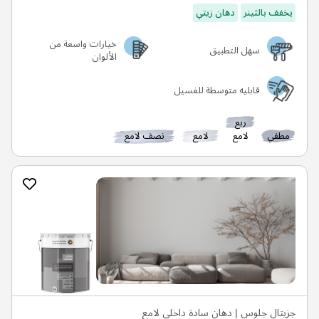
يخفف بالثينر
دهان زيتي
خيارات واسعة من
سهل التطبيق
الألوان
قابليه متوسطة للغسيل
ربع
مطفي
لامع
لامع
نصف لامع
جزيتال جلوس | دهان سادة داخلي لامع