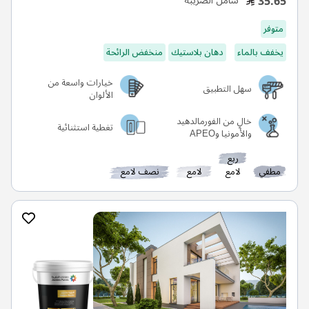
35.65
شامل الضريبة
متوفر
يخفف بالماء
دهان بلاستيك
منخفض الرائحة
خيارات واسعة من
سهل التطبيق
الألوان
خالٍ من الفورمالدهيد
تغطية استثنائية
والأمونيا وAPEO
ربع
مطفي
لامع
لامع
نصف لامع