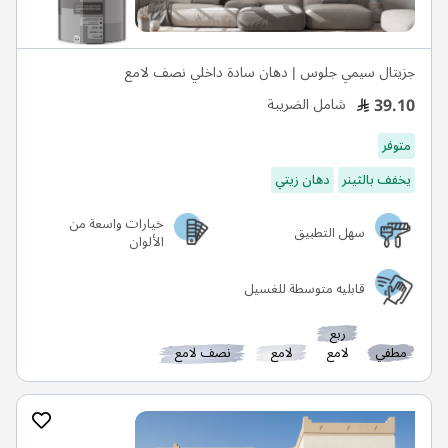
جزيتال سيمي جلوس | دهان سادة داخلي نصف لامع
39.10
شامل الضريبة
متوفر
يخفف بالثينر
دهان زيتي
خيارات واسعة من
سهل التطبيق
الألوان
قابليه متوسطة للغسيل
ربع
مطفي
لامع
لامع
نصف لامع