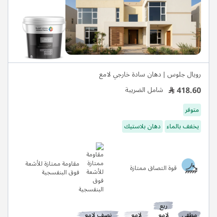
رويال جلوس | دهان سادة خارجي لامع
418.60
شامل الضريبة
متوفر
يخفف بالماء
دهان بلاستيك
مقاومة ممتازة للأشعة
قوة التصاق ممتازة
فوق البنفسجية
ربع
مطفي
لامع
لامع
نصف لامع