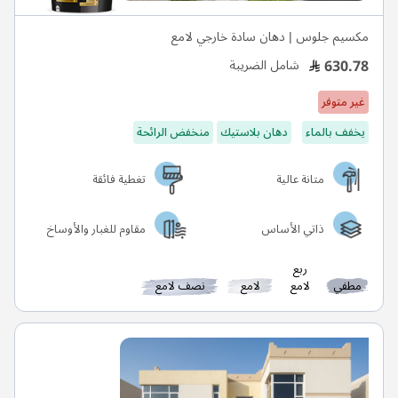
مكسيم جلوس | دهان سادة خارجي لامع
630.78
شامل الضريبة
غير متوفر
يخفف بالماء
دهان بلاستيك
منخفض الرائحة
متانة عالية
تغطية فائقة
ذاتي الأساس
مقاوم للغبار والأوساخ
ربع
مطفي
لامع
لامع
نصف لامع