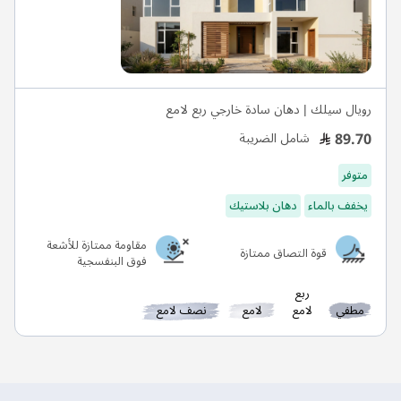
رويال سيلك | دهان سادة خارجي ربع لامع
89.70
شامل الضريبة
متوفر
يخفف بالماء
دهان بلاستيك
مقاومة ممتازة للأشعة
قوة التصاق ممتازة
فوق البنفسجية
ربع
مطفي
لامع
لامع
نصف لامع