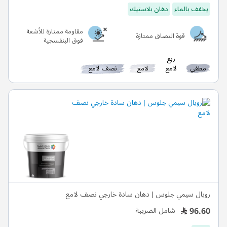
يخفف بالماء
دهان بلاستيك
مقاومة ممتازة للأشعة
قوة التصاق ممتازة
فوق البنفسجية
ربع
مطفي
لامع
لامع
نصف لامع
رويال سيمي جلوس | دهان سادة خارجي نصف لامع
96.60
شامل الضريبة