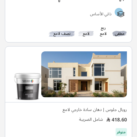
ذاتي الأساس
ربع
مطفي
لامع
لامع
نصف لامع
رويال جلوس | دهان سادة خارجي لامع
418.60
شامل الضريبة
متوفر