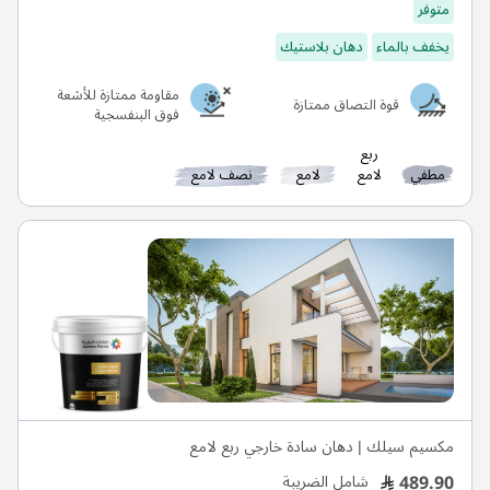
متوفر
يخفف بالماء
دهان بلاستيك
مقاومة ممتازة للأشعة
قوة التصاق ممتازة
فوق البنفسجية
ربع
مطفي
لامع
لامع
نصف لامع
مكسيم سيلك | دهان سادة خارجي ربع لامع
489.90
شامل الضريبة