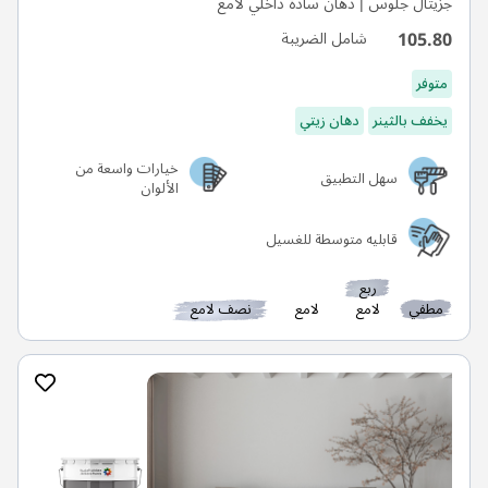
جزيتال جلوس | دهان سادة داخلي لامع
105.80
شامل الضريبة
متوفر
يخفف بالثينر
دهان زيتي
خيارات واسعة من
سهل التطبيق
الألوان
قابليه متوسطة للغسيل
ربع
مطفي
لامع
لامع
نصف لامع