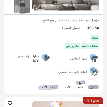
جزيتال سيلك | دهان سادة داخلي ربع لامع
103.50
شامل الضريبة
متوفر
يخفف بالثينر
دهان زيتي
خيارات واسعة من
سهل التطبيق
الألوان
قابليه متوسطة للغسيل
ربع
مطفي
لامع
لامع
نصف لامع
خصم 15%