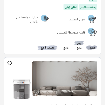
يخفف بالثينر
دهان زيتي
خيارات واسعة من
سهل التطبيق
الألوان
قابليه متوسطة للغسيل
ربع
مطفي
لامع
لامع
نصف لامع