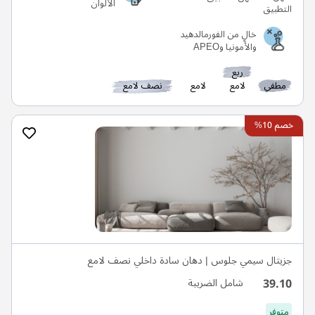
الألوان
خالٍ من الفورمالدهيد
والأمونيا وAPEO
ربع
مطفي
لامع
لامع
نصف لامع
خصم 10%
جزيتال سيمي جلوس | دهان سادة داخلي نصف لامع
39.10
شامل الضريبة
متوفر