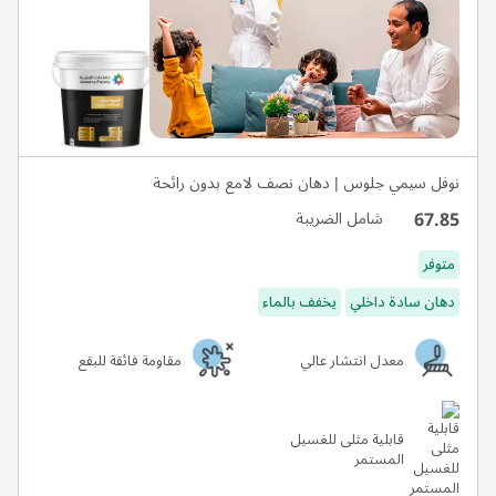
نوفل سيمي جلوس | دهان نصف لامع بدون رائحة
67.85
شامل الضريبة
متوفر
دهان سادة داخلي
يخفف بالماء
معدل انتشار عالي
مقاومة فائقة للبقع
قابلية مثلى للغسيل
المستمر