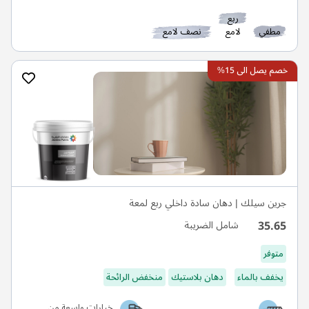
ربع
مطفي
لامع
نصف لامع
خصم يصل الى 15%
جرين سيلك | دهان سادة داخلي ربع لمعة
35.65
شامل الضريبة
متوفر
يخفف بالماء
دهان بلاستيك
منخفض الرائحة
خيارات واسعة من