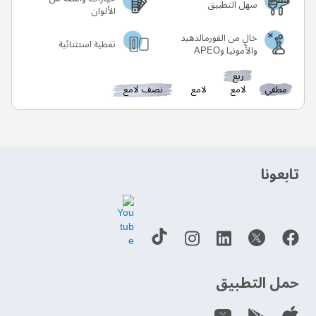
سهل التطبيق
الألوان
خالٍ من الفورمالدهيد
تغطية استثنائية
والأمونيا وAPEO
ربع
مطفي
لامع
لامع
نصف لامع
‫تابعونا‬
حمل التطبيق