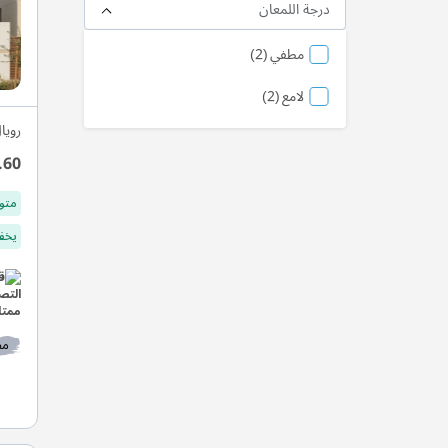
درجة اللمعان
منتج
مطفي
2
منتج
لامع
2
رويا
.60
متو
يخفف
مط