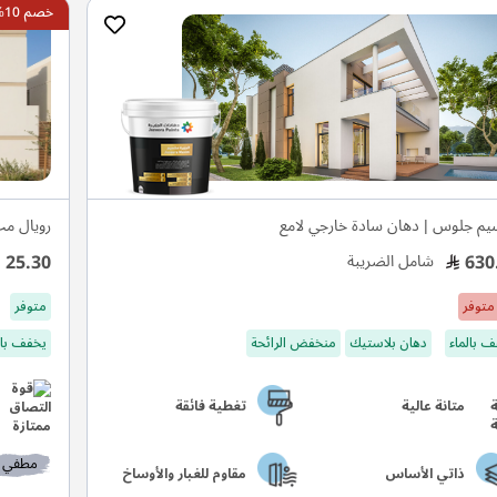
خصم 10%
م جلوس | دهان سادة خارجي لامع
رويال م
25.30
630
شامل الضريبة
متوفر
متوفر
 بالماء
دهان بلاستيك
منخفض الرائحة
يخفف بال
متانة عالية
تغطية فائقة
مطفي
ذاتي الأساس
مقاوم للغبار والأوساخ