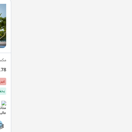
مكسي
.78
غير 
يخفف