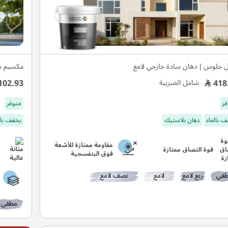
ل جلوس | دهان سادة خارجي لامع
مكسيم م
102.93
418
شامل الضريبة
فر
متوفر
 بالماء
دهان بلاستيك
يخفف بال
مقاومة ممتازة للأشعة
قوة التصاق ممتازة
فوق البنفسجية
في
ربع لامع
لامع
نصف لامع
مطفي