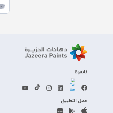
مط
‫تابعونا‬
حمل التطبيق