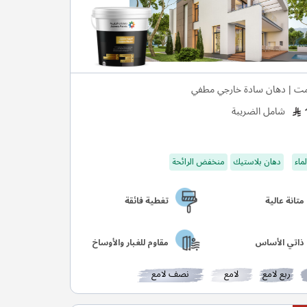
ت | دهان سادة خارجي مطفي
شامل الضريبة
ماء
دهان بلاستيك
منخفض الرائحة
متانة عالية
تغطية فائقة
ذاتي الأساس
مقاوم للغبار والأوساخ
ربع لامع
لامع
نصف لامع