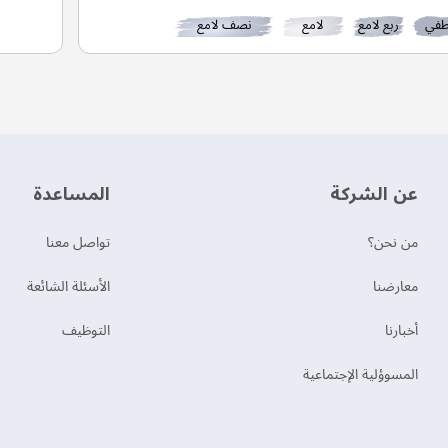
في
ربع لامع
لامع
نصف لامع
عن الشركة
‫المساعدة‬
من نحن؟
تواصل معنا
‫معارضنا‬
الأسئلة الشائعة
‫أخبارنا‬
التوظيف
المسوؤلية الإجتماعية