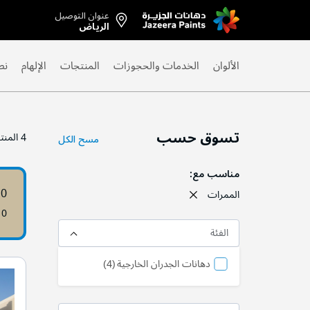
عنوان التوصيل
Skip
الرياض
to
Content
الألوان
الخدمات والحجوزات
المنتجات
الإلهام
نص
تسوق حسب
4
المنت
مسح الكل
مناسب مع
10
الممرات
10
الفئة
منتج
دهانات الجدران الخارجية
4