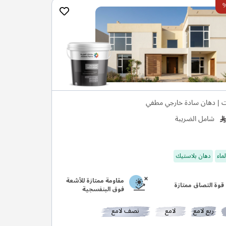
ت | دهان سادة خارجي مطفي
شامل الضريبة
ماء
دهان بلاستيك
مقاومة ممتازة للأشعة
قوة التصاق ممتازة
فوق البنفسجية
ربع لامع
لامع
نصف لامع