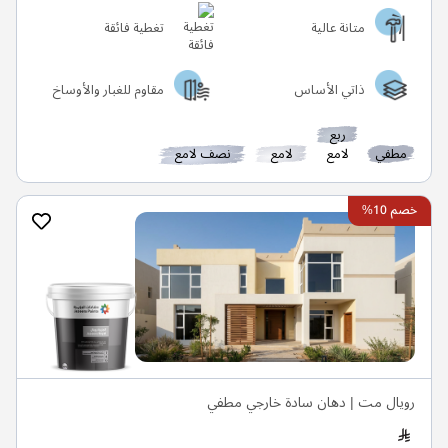
متانة عالية
تغطية فائقة
ذاتي الأساس
مقاوم للغبار والأوساخ
ربع
مطفي
لامع
لامع
نصف لامع
خصم 10%
رويال مت | دهان سادة خارجي مطفي