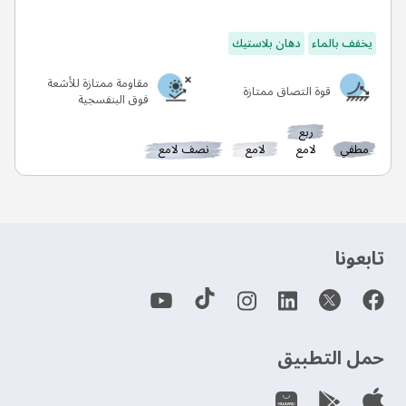
يخفف بالماء
دهان بلاستيك
مقاومة ممتازة للأشعة
قوة التصاق ممتازة
فوق البنفسجية
ربع
مطفي
لامع
لامع
نصف لامع
‫تابعونا‬
حمل التطبيق