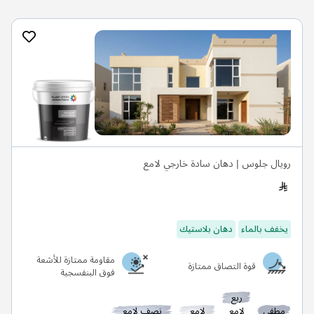
رويال جلوس | دهان سادة خارجي لامع
يخفف بالماء
دهان بلاستيك
مقاومة ممتازة للأشعة
قوة التصاق ممتازة
فوق البنفسجية
ربع
مطفي
لامع
لامع
نصف لامع