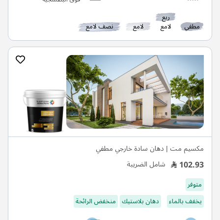
ربع
مطفي
لامع
لامع
نصف لامع
مكسيم مت | دهان سادة خارجي مطفي
102.93
شامل الضريبة
متوفر
يخفف بالماء
دهان بلاستيك
منخفض الرائحة