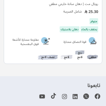
رويال مت | دهان سادة خارجي مطفي
25.30
شامل الضريبة
متوفر
يخفف بالماء
دهان بلاستيك
مقاومة ممتازة للأشعة
قوة التصاق ممتازة
فوق البنفسجية
ربع
مطفي
لامع
لامع
نصف لامع
‫تابعونا‬