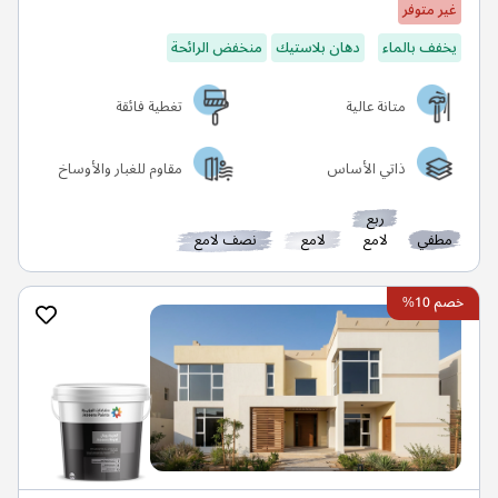
غير متوفر
يخفف بالماء
دهان بلاستيك
منخفض الرائحة
متانة عالية
تغطية فائقة
ذاتي الأساس
مقاوم للغبار والأوساخ
ربع
مطفي
لامع
لامع
نصف لامع
خصم 10%