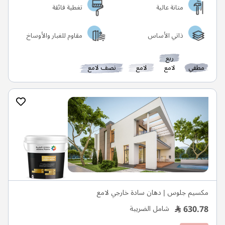
متانة عالية
تغطية فائقة
ذاتي الأساس
مقاوم للغبار والأوساخ
ربع
مطفي
لامع
لامع
نصف لامع
مكسيم جلوس | دهان سادة خارجي لامع
630.78
شامل الضريبة