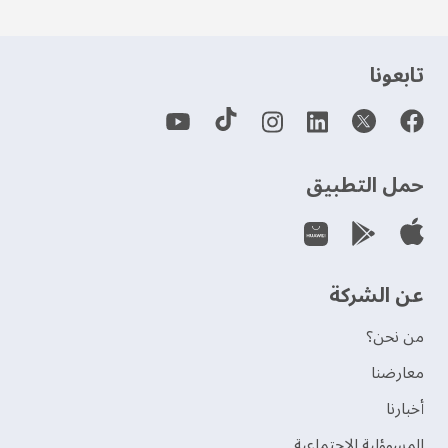
‫تابعونا‬
حمل التطبيق
عن الشركة
من نحن؟
‫معارضنا‬
‫أخبارنا‬
المسوؤلية الإجتماعية