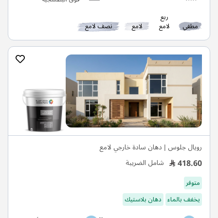
ربع
مطفي
لامع
لامع
نصف لامع
رويال جلوس | دهان سادة خارجي لامع
418.60
شامل الضريبة
متوفر
يخفف بالماء
دهان بلاستيك