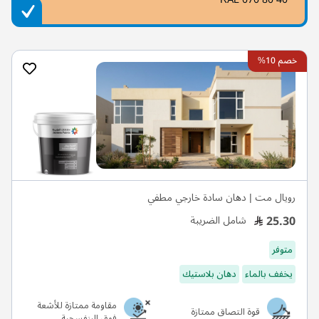
خصم 10%
رويال مت | دهان سادة خارجي مطفي
25.30
شامل الضريبة
متوفر
يخفف بالماء
دهان بلاستيك
مقاومة ممتازة للأشعة
قوة التصاق ممتازة
فوق البنفسجية