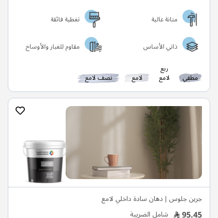
متانة عالية
تغطية فائقة
ذاتي الأساس
مقاوم للغبار والأوساخ
ربع
مطفي
لامع
لامع
نصف لامع
جرين جلوس | دهان سادة داخلي لامع
95.45
شامل الضريبة