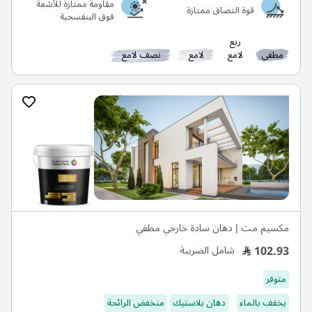
مقاومة ممتازة للأشعة
قوة التصاق ممتازة
فوق البنفسجية
ربع
مطفي
لامع
لامع
نصف لامع
مكسيم مت | دهان سادة خارجي مطفي
102.93
شامل الضريبة
متوفر
يخفف بالماء
دهان بلاستيك
منخفض الرائحة