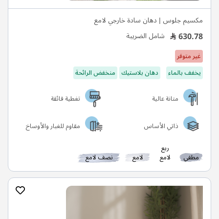
مكسيم جلوس | دهان سادة خارجي لامع
630.78
شامل الضريبة
غير متوفر
يخفف بالماء
دهان بلاستيك
منخفض الرائحة
متانة عالية
تغطية فائقة
ذاتي الأساس
مقاوم للغبار والأوساخ
ربع
مطفي
لامع
لامع
نصف لامع