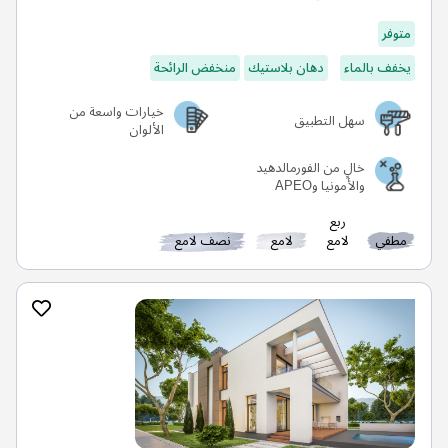
متوفر
يخفف بالماء
دهان بلاستيك
منخفض الرائحة
خيارات واسعة من
سهل التطبيق
الألوان
خالٍ من الفورمالدهيد
والأمونيا وAPEO
ربع
مطفي
لامع
لامع
نصف لامع