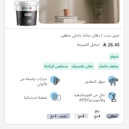
جرين مت | دهان سادة داخلي مطفي
26.45
شامل الضريبة
متوفر
يخفف بالماء
دهان بلاستيك
منخفض الرائحة
خيارات واسعة من
سهل التطبيق
الألوان
خالٍ من الفورمالدهيد
تغطية استثنائية
والأمونيا وAPEO
ربع
مطفي
لامع
لامع
نصف لامع