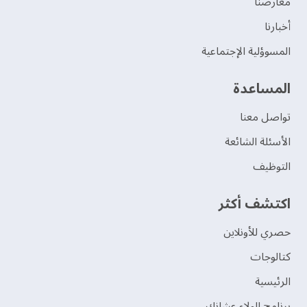
‫معارضنا‬
‫أخبارنا‬
المسوؤلية الإجتماعية
‫المساعدة‬
تواصل معنا
الأسئلة الشائعة
التوظيف
اكتشف أكثر
حصري للأونلاين
‫كتالوجات‬
الرئيسية
برنامج الولاء عشانك