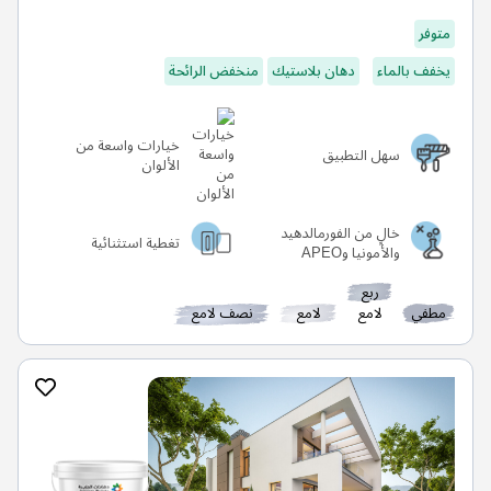
متوفر
يخفف بالماء
دهان بلاستيك
منخفض الرائحة
خيارات واسعة من
سهل التطبيق
الألوان
خالٍ من الفورمالدهيد
تغطية استثنائية
والأمونيا وAPEO
ربع
مطفي
لامع
لامع
نصف لامع