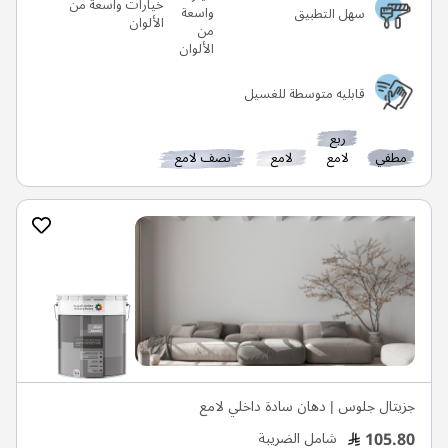
خيارات واسعة من
سهل التطبيق
الألوان
قابليه متوسطة للغسيل
ربع
مطفي
لامع
لامع
نصف لامع
جزيتال جلوس | دهان سادة داخلي لامع
105.80
شامل الضريبة