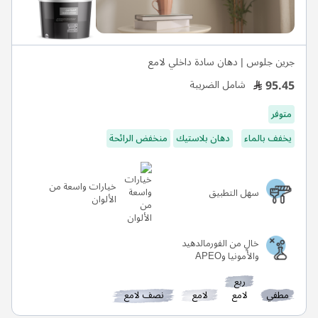
جرين جلوس | دهان سادة داخلي لامع
95.45
شامل الضريبة
متوفر
يخفف بالماء
دهان بلاستيك
منخفض الرائحة
خيارات واسعة من
سهل التطبيق
الألوان
خالٍ من الفورمالدهيد
والأمونيا وAPEO
ربع
مطفي
لامع
لامع
نصف لامع