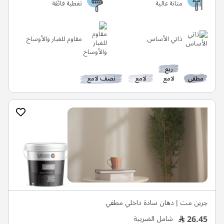
متانة عالية
تغطية فائقة
ذاتي الأساس
مقاوم للغبار والأوساخ
ربع
مطفي
لامع
لامع
نصف لامع
جرين مت | دهان سادة داخلي مطفي
26.45
شامل الضريبة