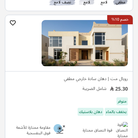
مطفي
لامع
لامع
نصف لامع
خصم 10%
رويال مت | دهان سادة خارجي مطفي
25.30
شامل الضريبة
متوفر
يخفف بالماء
دهان بلاستيك
مقاومة ممتازة للأشعة
قوة التصاق ممتازة
فوق البنفسجية