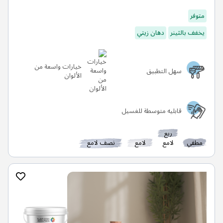
متوفر
يخفف بالثينر
دهان زيتي
خيارات واسعة من
سهل التطبيق
الألوان
قابليه متوسطة للغسيل
ربع
مطفي
لامع
لامع
نصف لامع