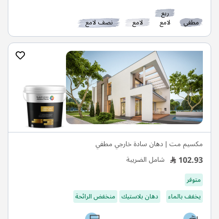
ربع
مطفي
لامع
لامع
نصف لامع
مكسيم مت | دهان سادة خارجي مطفي
102.93
شامل الضريبة
متوفر
يخفف بالماء
دهان بلاستيك
منخفض الرائحة