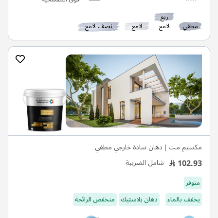
ربع
مطفي
لامع
لامع
نصف لامع
مكسيم مت | دهان سادة خارجي مطفي
102.93
شامل الضريبة
متوفر
يخفف بالماء
دهان بلاستيك
منخفض الرائحة