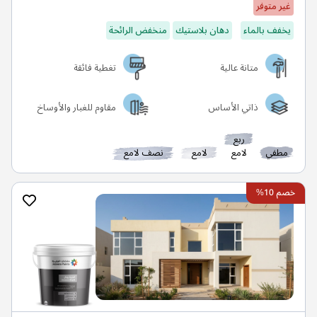
غير متوفر
يخفف بالماء
دهان بلاستيك
منخفض الرائحة
متانة عالية
تغطية فائقة
ذاتي الأساس
مقاوم للغبار والأوساخ
ربع
مطفي
لامع
لامع
نصف لامع
خصم 10%