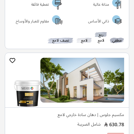
متانة عالية
تغطية فائقة
ذاتي الأساس
مقاوم للغبار والأوساخ
ربع
مطفي
لامع
لامع
نصف لامع
مكسيم جلوس | دهان سادة خارجي لامع
630.78
شامل الضريبة