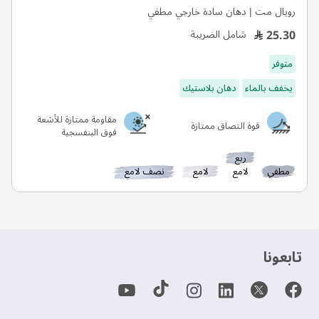
رويال مت | دهان سادة خارجي مطفي
25.30
شامل الضريبة
متوفر
يخفف بالماء
دهان بلاستيك
مقاومة ممتازة للأشعة
قوة التصاق ممتازة
فوق البنفسجية
ربع
مطفي
لامع
لامع
نصف لامع
‫تابعونا‬