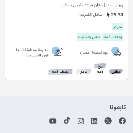
رويال مت | دهان سادة خارجي مطفي
25.30
شامل الضريبة
متوفر
يخفف بالماء
دهان بلاستيك
مقاومة ممتازة للأشعة
قوة التصاق ممتازة
فوق البنفسجية
ربع
مطفي
لامع
لامع
نصف لامع
‫تابعونا‬