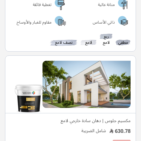
متانة عالية
تغطية فائقة
ذاتي الأساس
مقاوم للغبار والأوساخ
ربع
مطفي
لامع
لامع
نصف لامع
مكسيم جلوس | دهان سادة خارجي لامع
630.78
شامل الضريبة