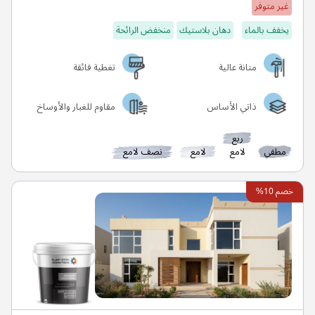
غير متوفر
يخفف بالماء
دهان بلاستيك
منخفض الرائحة
متانة عالية
تغطية فائقة
ذاتي الأساس
مقاوم للغبار والأوساخ
ربع
مطفي
لامع
لامع
نصف لامع
خصم 10%