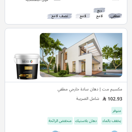
ربع
مطفي
لامع
لامع
نصف لامع
مكسيم مت | دهان سادة خارجي مطفي
102.93
شامل الضريبة
متوفر
يخفف بالماء
دهان بلاستيك
منخفض الرائحة