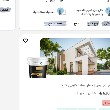
الألوان
مطفي
خالٍ من الفورمالدهيد
تغطية استثنائية
والأمونيا وAPEO
في
ربع لامع
لامع
نصف لامع
م جلوس | دهان سادة خارجي لامع
630
شامل الضريبة
متوفر