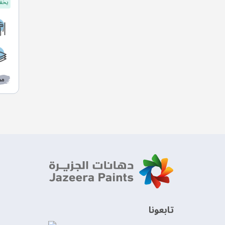
يخفف
مط
‫تابعونا‬