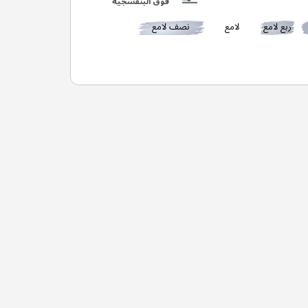
فوق البنفسجية
ربع لامع
لامع
نصف لامع