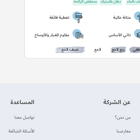
 بالماء
دهان بلاستيك
منخفض الرائحة
متانة عالية
تغطية فائقة
ذاتي الأساس
مقاوم للغبار والأوساخ
في
ربع لامع
لامع
نصف لامع
عن الشركة
‫المساعدة‬
من نحن؟
تواصل معنا
‫معارضنا‬
الأسئلة الشائعة