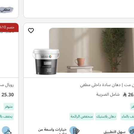
مطفي
خصم 10%
 مت | دهان سادة داخلي مطفي
رويال م
25.30
26
شامل الضريبة
ر
متوفر
 بالماء
دهان بلاستيك
منخفض الرائحة
يخفف بال
خيارات واسعة من
سهل التطبيق