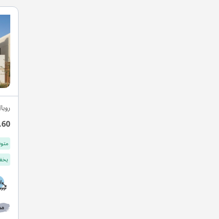
رويا
.60
متوف
يخفف
مط