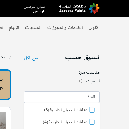
عنوان التوصيل
Skip
الرياض
to
Content
الألوان
الخدمات والحجوزات
المنتجات
الإلهام
نص
تسوق حسب
7
المنت
مسح الكل
مناسب مع
0R
الممرات
0R
الفئة
منتج
دهانات الجدران الداخلية
3
منتج
دهانات الجدران الخارجية
4