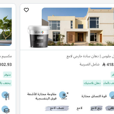
ل جلوس | دهان سادة خارجي لامع
مكسيم م
102.93
418
شامل الضريبة
ر
متوفر
 بالماء
دهان بلاستيك
يخفف بال
مقاومة ممتازة للأشعة
قوة التصاق ممتازة
فوق البنفسجية
في
ربع لامع
لامع
نصف لامع