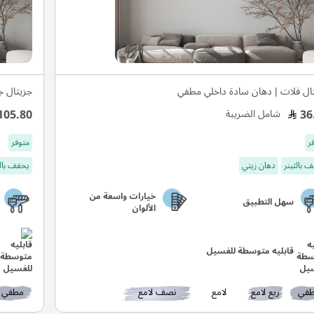
ال فلات | دهان سادة داخلي مطفي
جزيتال ج
105.80
36
شامل الضريبة
ر
متوفر
 بالثينر
دهان زيتي
يخفف بالث
خيارات واسعة من
سهل التطبيق
الألوان
قابليه متوسطة للغسيل
في
ربع لامع
لامع
نصف لامع
مطفي