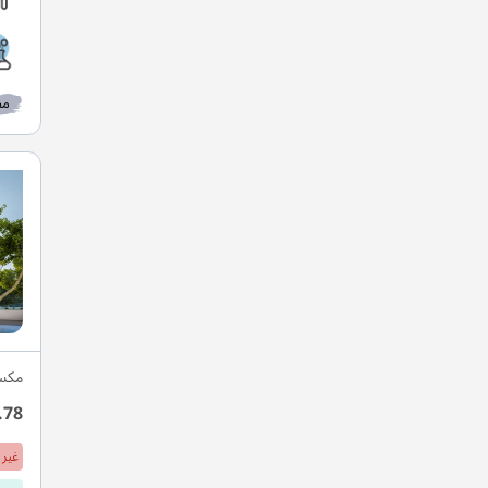
مط
مكسي
.78
غير 