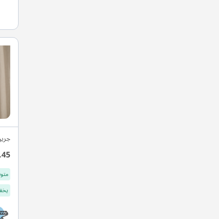
جرين
.45
متوف
يخفف