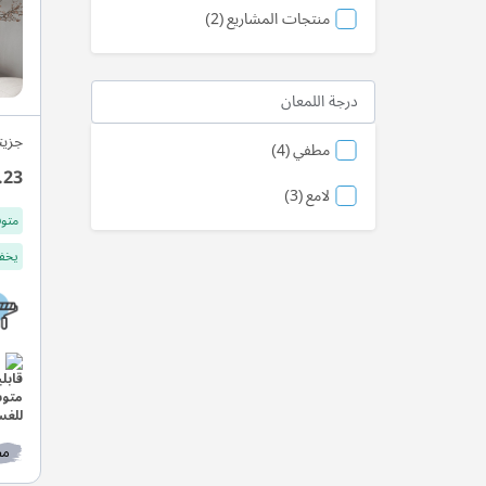
منتج
منتجات المشاريع
2
درجة اللمعان
جزيت
منتج
مطفي
4
.23
منتج
لامع
3
متوف
يخفف
مط