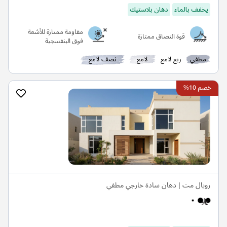
يخفف بالماء
دهان بلاستيك
مقاومة ممتازة للأشعة
قوة التصاق ممتازة
فوق البنفسجية
مطفي
ربع لامع
لامع
نصف لامع
خصم 10%
رويال مت | دهان سادة خارجي مطفي