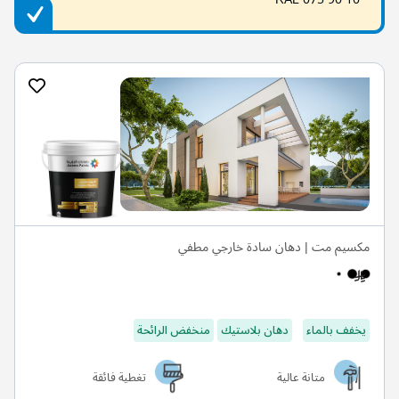
مكسيم مت | دهان سادة خارجي مطفي
يخفف بالماء
دهان بلاستيك
منخفض الرائحة
متانة عالية
تغطية فائقة