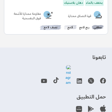
يخفف بالماء
دهان بلاستيك
مقاومة ممتازة للأشعة
قوة التصاق ممتازة
فوق البنفسجية
مطفي
ربع لامع
لامع
نصف لامع
‫تابعونا‬
حمل التطبيق