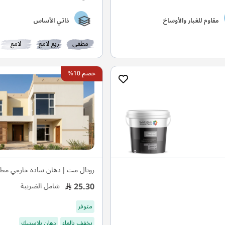
مقاوم للغبار والأوساخ
ذاتي الأساس
مطفي
ربع لامع
لامع
خصم 10%
رويال مت | دهان سادة خارجي مط
25.30
شامل الضريبة
متوفر
يخفف بالماء
دهان بلاستيك