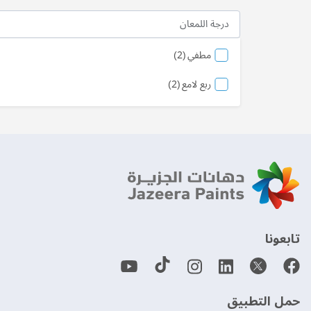
درجة اللمعان
منتج
مطفي
2
منتج
ربع لامع
2
‫تابعونا‬
حمل التطبيق