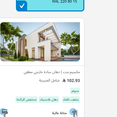
RAL 220 80 15
مكسيم مت | دهان سادة خارجي مطفي
102.93
شامل الضريبة
متوفر
يخفف بالماء
دهان بلاستيك
منخفض الرائحة
متانة عالية