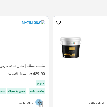
مكسيم سيلك | دهان سادة خارجي ر
489.90
شامل الضريبة
متوفر
يخفف بالماء
دهان بلاستيك
منخف
تغطية فائقة
متانة عالية