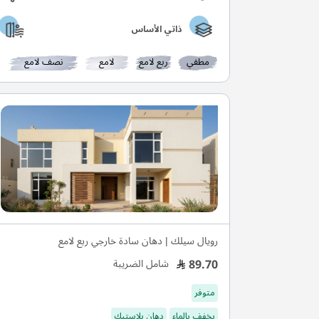
ذاتي الأساس
مطفي
ربع لامع
لامع
نصف لامع
رويال سيلك | دهان سادة خارجي ربع لامع
89.70
شامل الضريبة
متوفر
يخفف بالماء
دهان بلاستيك