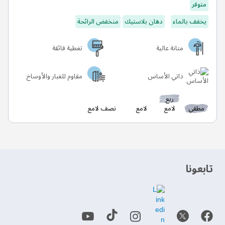
متوفر
يخفف بالماء
دهان بلاستيك
منخفض الرائحة
متانة عالية
تغطية فائقة
ذاتي الأساس
مقاوم للغبار والأوساخ
ربع
مطفي
لامع
لامع
نصف لامع
‫تابعونا‬