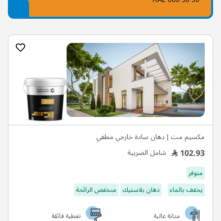
مكسيم مت | دهان سادة خارجي مطفي
102.93
شامل الضريبة
متوفر
يخفف بالماء
دهان بلاستيك
منخفض الرائحة
متانة عالية
تغطية فائقة