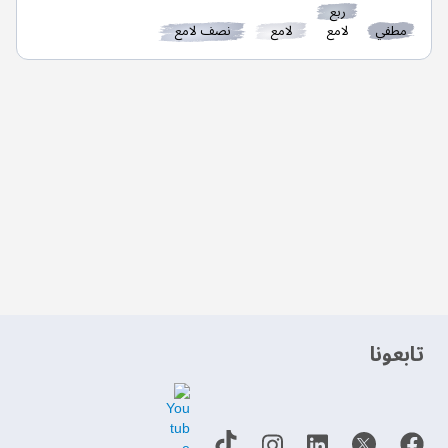
ربع
مطفي
لامع
لامع
نصف لامع
‫تابعونا‬