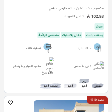
مكسيم مت | دهان سادة خارجي مطفي
102.93
شامل الضريبة
متوفر
يخفف بالماء
دهان بلاستيك
منخفض الرائحة
متانة عالية
تغطية فائقة
ذاتي الأساس
مقاوم للغبار والأوساخ
ربع
مطفي
لامع
لامع
نصف لامع
خصم 10%