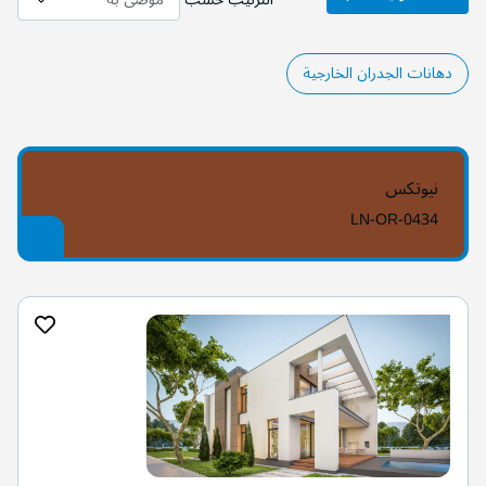
دهانات الجدران الخارجية
نيوتكس
LN-OR-0434