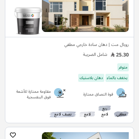
رويال مت | دهان سادة خارجي مطفي
25.30
شامل الضريبة
متوفر
يخفف بالماء
دهان بلاستيك
مقاومة ممتازة للأشعة
قوة التصاق ممتازة
فوق البنفسجية
ربع
مطفي
لامع
لامع
نصف لامع