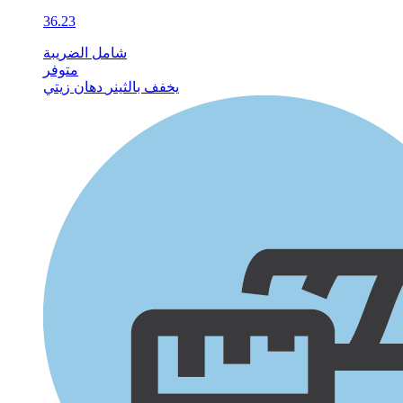
36.23
شامل الضريبة
متوفر
يخفف بالثينر
دهان زيتي