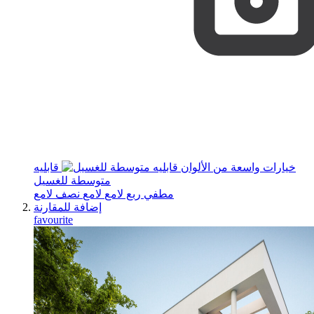
خيارات واسعة من الألوان
قابليه
متوسطة للغسيل
مطفي
ربع لامع
لامع
نصف لامع
إضافة للمقارنة
favourite