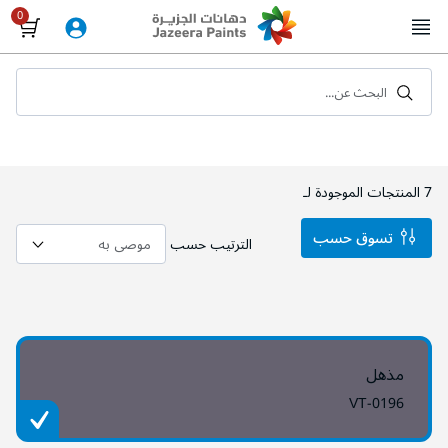
Skip
to
Content
البحث عن...
7
المنتجات الموجودة لـ
تسوق حسب
الترتيب حسب
مذهل
VT-0196