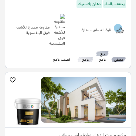
يخفف بالماء
دهان بلاستيك
مقاومة ممتازة للأشعة
قوة التصاق ممتازة
فوق البنفسجية
ربع
مطفي
لامع
لامع
نصف لامع
مكسيم مت | دهان سادة خارجي مطفي