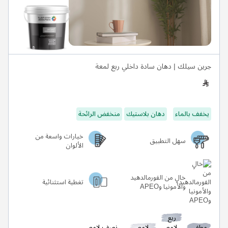
جرين سيلك | دهان سادة داخلي ربع لمعة
يخفف بالماء
دهان بلاستيك
منخفض الرائحة
خيارات واسعة من
سهل التطبيق
الألوان
خالٍ من الفورمالدهيد
تغطية استثنائية
والأمونيا وAPEO
ربع
مطفي
لامع
لامع
نصف لامع