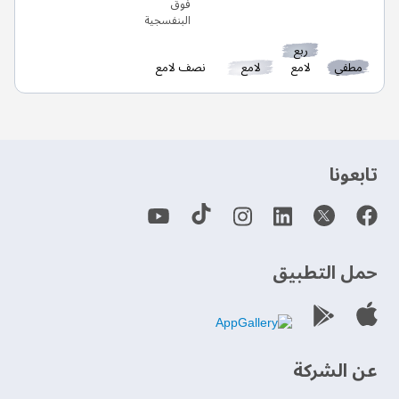
ربع
مطفي
لامع
لامع
نصف لامع
‫تابعونا‬
حمل التطبيق
عن الشركة