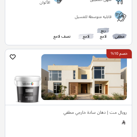
الألوان
قابليه متوسطة للغسيل
ربع
مطفي
لامع
لامع
نصف لامع
خصم 10%
رويال مت | دهان سادة خارجي مطفي