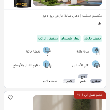
مكسيم سيلك | دهان سادة خارجي ربع لامع
يخفف بالماء
دهان بلاستيك
منخفض الرائحة
متانة عالية
تغطية فائقة
ذاتي الأساس
مقاوم للغبار والأوساخ
ربع
مطفي
لامع
لامع
نصف لامع
خصم يصل الى 15%