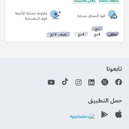
يخفف بالماء
دهان بلاستيك
مقاومة ممتازة للأشعة
قوة التصاق ممتازة
فوق البنفسجية
ربع
مطفي
لامع
لامع
نصف لامع
‫تابعونا‬
حمل التطبيق