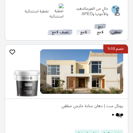
خالٍ من الفورمالدهيد
تغطية استثنائية
والأمونيا وAPEO
ربع
مطفي
لامع
لامع
نصف لامع
خصم 10%
رويال مت | دهان سادة خارجي مطفي