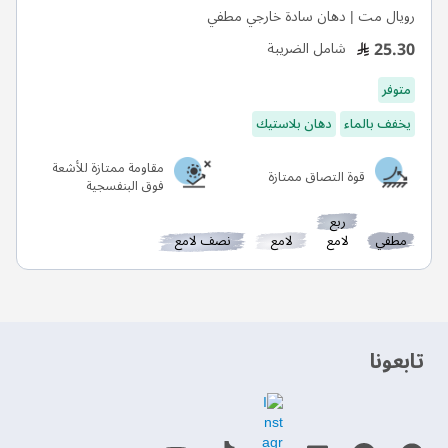
رويال مت | دهان سادة خارجي مطفي
25.30
شامل الضريبة
متوفر
يخفف بالماء
دهان بلاستيك
مقاومة ممتازة للأشعة
قوة التصاق ممتازة
فوق البنفسجية
ربع
مطفي
لامع
لامع
نصف لامع
‫تابعونا‬