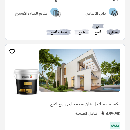
ذاتي الأساس
مقاوم للغبار والأوساخ
ربع
مطفي
لامع
لامع
نصف لامع
مكسيم سيلك | دهان سادة خارجي ربع لامع
489.90
شامل الضريبة
متوفر