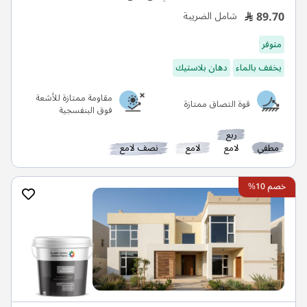
89.70
شامل الضريبة
متوفر
يخفف بالماء
دهان بلاستيك
مقاومة ممتازة للأشعة
قوة التصاق ممتازة
فوق البنفسجية
ربع
مطفي
لامع
لامع
نصف لامع
خصم 10%