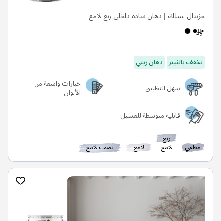
جزيتال سيلك | دهان سادة داخلي ربع لامع
يخفف بالثينر
دهان زيتي
خيارات واسعة من
سهل التطبيق
الألوان
قابليه متوسطة للغسيل
ربع
مطفي
لامع
لامع
نصف لامع