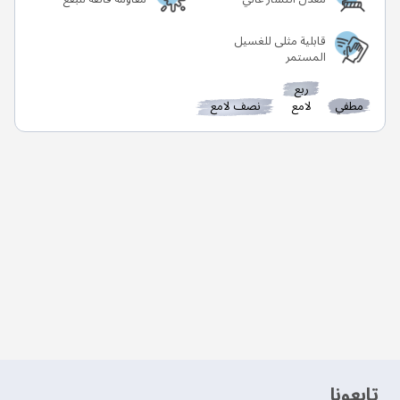
قابلية مثلى للغسيل
المستمر
ربع
مطفي
لامع
نصف لامع
‫تابعونا‬