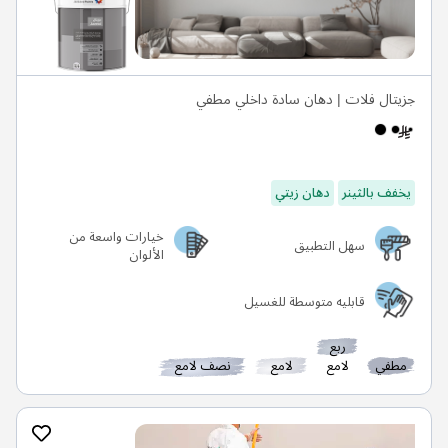
جزيتال فلات | دهان سادة داخلي مطفي
يخفف بالثينر
دهان زيتي
خيارات واسعة من
سهل التطبيق
الألوان
قابليه متوسطة للغسيل
ربع
مطفي
لامع
لامع
نصف لامع