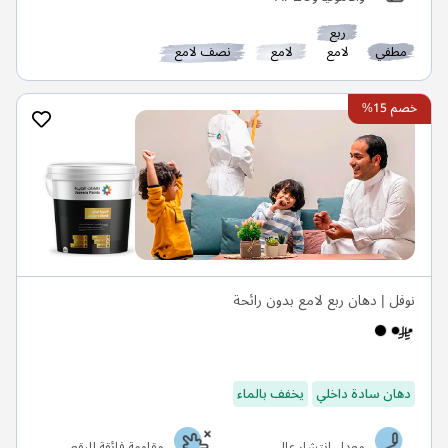
ربع
مطفي
لامع
لامع
نصف لامع
خصم 15%
نوفل | دهان ربع لامع بدون رائحة
دهان سادة داخلي
يخفف بالماء
معدل انتشار عالي
مقاومة فائقة للبقع