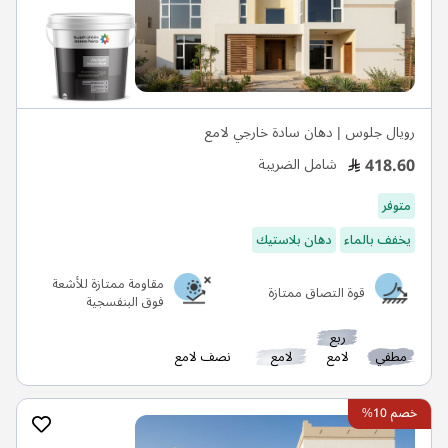
رويال جلوس | دهان سادة خارجي لامع
418.60
شامل الضريبة
متوفر
يخفف بالماء
دهان بلاستيك
مقاومة ممتازة للأشعة
قوة التصاق ممتازة
فوق البنفسجية
ربع
مطفي
لامع
لامع
نصف لامع
خصم 10%