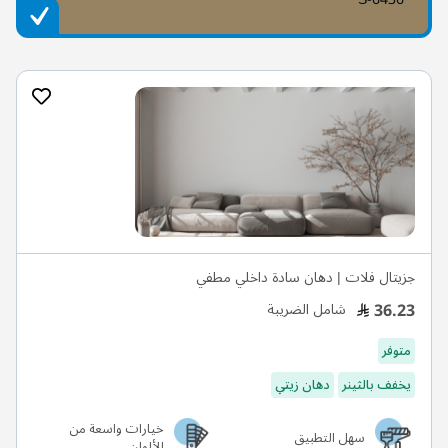
جزيتال فلات | دهان سادة داخلي مطفي
36.23
شامل الضريبة
متوفر
يخفف بالثينر
دهان زيتي
خيارات واسعة من
سهل التطبيق
الألوان