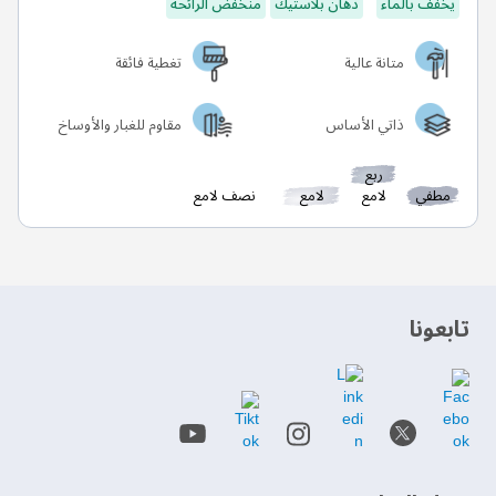
يخفف بالماء
دهان بلاستيك
منخفض الرائحة
متانة عالية
تغطية فائقة
ذاتي الأساس
مقاوم للغبار والأوساخ
ربع
مطفي
لامع
لامع
نصف لامع
‫تابعونا‬