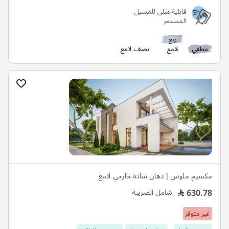
قابلية مثلى للغسيل
المستمر
ربع
مطفي
لامع
نصف لامع
مكسيم جلوس | دهان سادة خارجي لامع
630.78
شامل الضريبة
غير متوفر