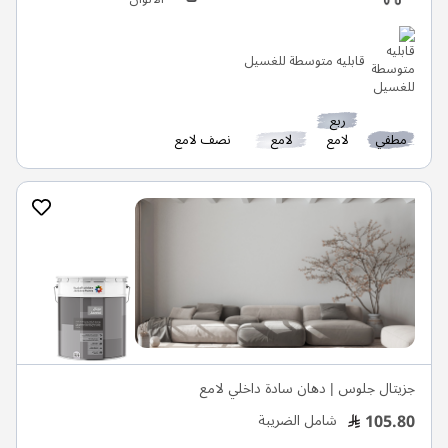
قابليه متوسطة للغسيل
ربع
مطفي
لامع
لامع
نصف لامع
جزيتال جلوس | دهان سادة داخلي لامع
105.80
شامل الضريبة