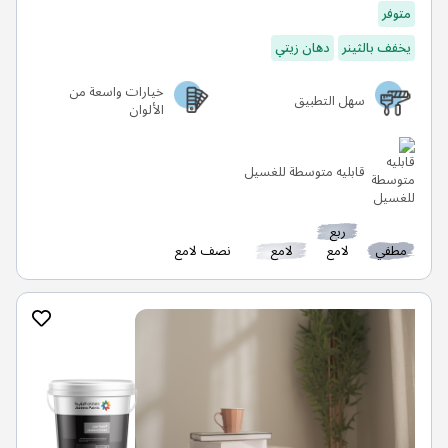
متوفر
يخفف بالثينر
دهان زيتي
خيارات واسعة من
سهل التطبيق
الألوان
قابليه متوسطة للغسيل
ربع
مطفي
لامع
لامع
نصف لامع