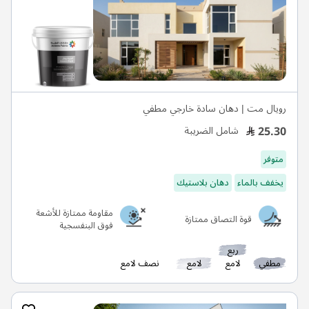
رويال مت | دهان سادة خارجي مطفي
25.30
شامل الضريبة
متوفر
يخفف بالماء
دهان بلاستيك
مقاومة ممتازة للأشعة
قوة التصاق ممتازة
فوق البنفسجية
ربع
مطفي
لامع
لامع
نصف لامع