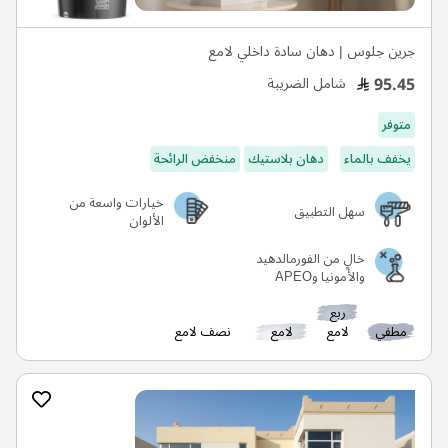
جرين جلوس | دهان سادة داخلي لامع
95.45
شامل الضريبة
متوفر
يخفف بالماء
دهان بلاستيك
منخفض الرائحة
خيارات واسعة من
سهل التطبيق
الألوان
خالٍ من الفورمالدهيد
والأمونيا وAPEO
ربع
مطفي
لامع
لامع
نصف لامع