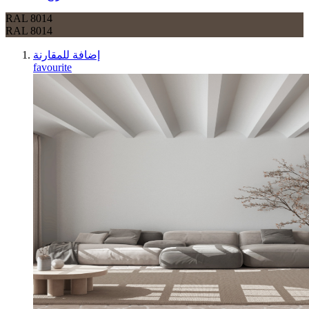
RAL 8014
RAL 8014
إضافة للمقارنة
favourite