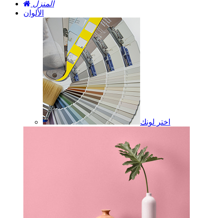
المنزل
الألوان
اختر لونك