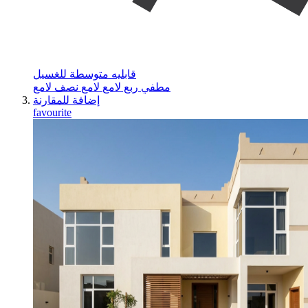
قابليه متوسطة للغسيل
مطفي
ربع لامع
لامع
نصف لامع
إضافة للمقارنة
favourite