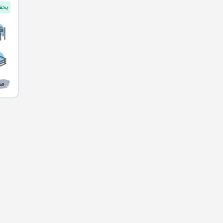
يخفف
مط