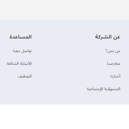
عن الشركة
‫المساعدة‬
من نحن؟
تواصل معنا
‫معارضنا‬
الأسئلة الشائعة
‫أخبارنا‬
التوظيف
المسوؤلية الإجتماعية
حقوق النشر © 2026 دهانات الجزيرة