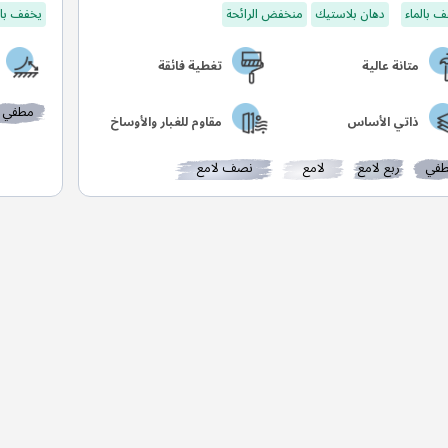
 بالماء
دهان بلاستيك
منخفض الرائحة
يخفف بال
متانة عالية
تغطية فائقة
مطفي
ذاتي الأساس
مقاوم للغبار والأوساخ
في
ربع لامع
لامع
نصف لامع