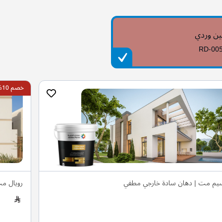
ن وردي
RD-00
خصم 10%
يم مت | دهان سادة خارجي مطفي
رويال م