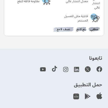
معدل انتشار عالي
مقاومة فائقة للبقع
قابلية مثلى للغسيل
المستمر
مطفي
ربع لامع
نصف لامع
‫تابعونا‬
حمل التطبيق