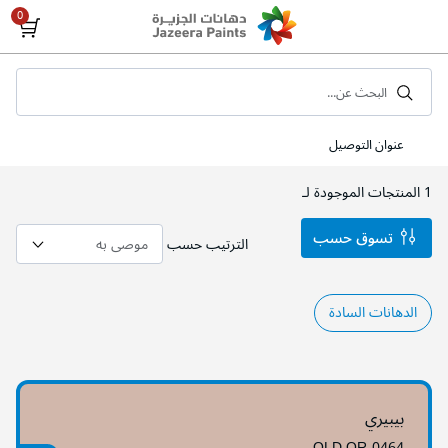
Skip
to
Content
البحث عن...
عنوان التوصيل
1
المنتجات الموجودة لـ
تسوق حسب
الترتيب حسب
الدهانات السادة
بيبيري
OLD OR-0464