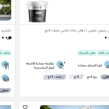
ل سيمي جلوس | دهان سادة خارجي نصف لامع
مكسيم س
 بالماء
دهان بلاستيك
يخفف بال
مقاومة ممتازة للأشعة
قوة التصاق ممتازة
فوق البنفسجية
في
ربع لامع
لامع
نصف لامع
مطفي