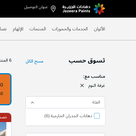
عنوان التوصيل
Skip
to
Content
الألوان
الخدمات والحجوزات
المنتجات
الإلهام
نصائ
تسوق حسب
6
المنت
مسح الكل
مناسب مع
40
غرفة النوم
40
الفئة
منتج
دهانات الجدران الخارجية
6
خصم 10