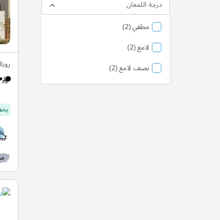
درجة اللمعان
منتج
مطفي
2
منتج
لامع
2
رويا
منتج
نصف لامع
2
يخفف
مط