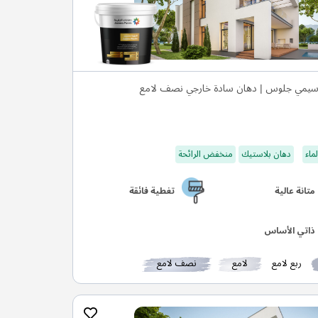
يمي جلوس | دهان سادة خارجي نصف لامع
ماء
دهان بلاستيك
منخفض الرائحة
متانة عالية
تغطية فائقة
ذاتي الأساس
ربع لامع
لامع
نصف لامع