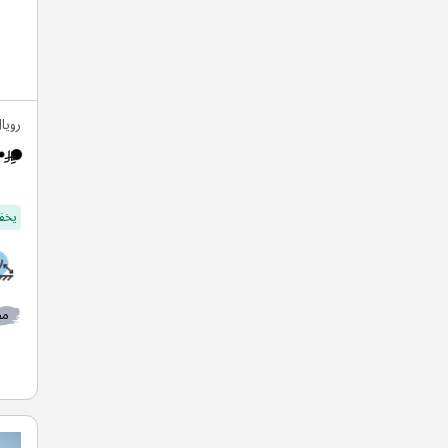
رويا
يخفف
مط