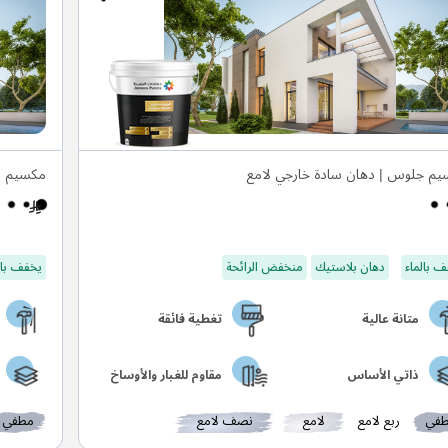
م جلوس | دهان سادة خارجي لامع
مكسيم م
 بالماء
دهان بلاستيك
منخفض الرائحة
يخفف بال
متانة عالية
تغطية فائقة
ذاتي الأساس
مقاوم للغبار والأوساخ
في
ربع لامع
لامع
نصف لامع
مطفي