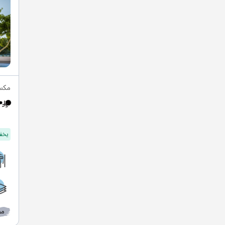
مكسي
يخفف
مط