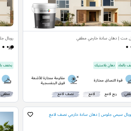
ل مت | دهان سادة خارجي مطفي
رويال جل
 بالماء
دهان بلاستيك
يخفف بال
مقاومة ممتازة للأشعة
قوة التصاق ممتازة
فوق البنفسجية
في
ربع لامع
لامع
نصف لامع
مطفي