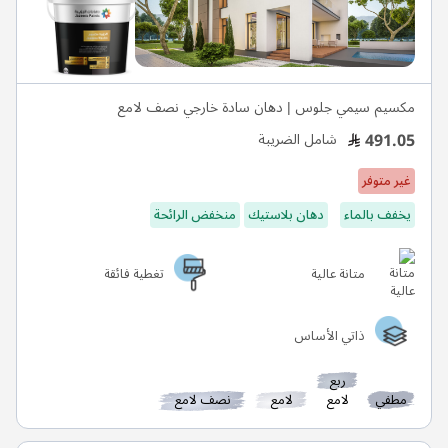
مكسيم سيمي جلوس | دهان سادة خارجي نصف لامع
491.05
شامل الضريبة
غير متوفر
يخفف بالماء
دهان بلاستيك
منخفض الرائحة
متانة عالية
تغطية فائقة
ذاتي الأساس
ربع
مطفي
لامع
لامع
نصف لامع