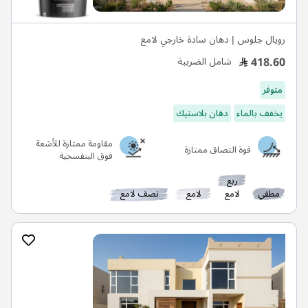
رويال جلوس | دهان سادة خارجي لامع
418.60
شامل الضريبة
متوفر
يخفف بالماء
دهان بلاستيك
مقاومة ممتازة للأشعة
قوة التصاق ممتازة
فوق البنفسجية
ربع
مطفي
لامع
لامع
نصف لامع