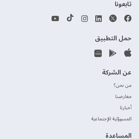
‫تابعونا‬
حمل التطبيق
عن الشركة
من نحن؟
‫معارضنا‬
‫أخبارنا‬
المسوؤلية الإجتماعية
‫المساعدة‬