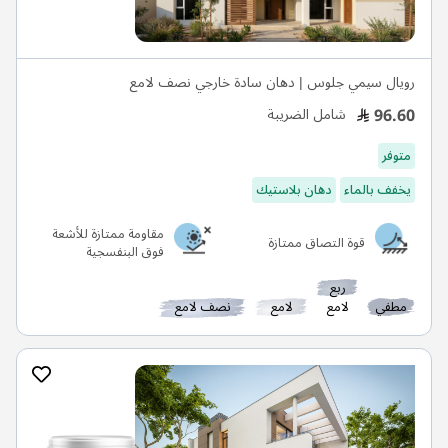
رويال سيمي جلوس | دهان سادة خارجي نصف لامع
96.60
شامل الضريبة
متوفر
يخفف بالماء
دهان بلاستيك
مقاومة ممتازة للأشعة
قوة التصاق ممتازة
فوق البنفسجية
ربع
مطفي
لامع
لامع
نصف لامع