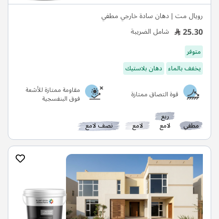
رويال مت | دهان سادة خارجي مطفي
25.30
شامل الضريبة
متوفر
يخفف بالماء
دهان بلاستيك
مقاومة ممتازة للأشعة
قوة التصاق ممتازة
فوق البنفسجية
ربع
مطفي
لامع
لامع
نصف لامع