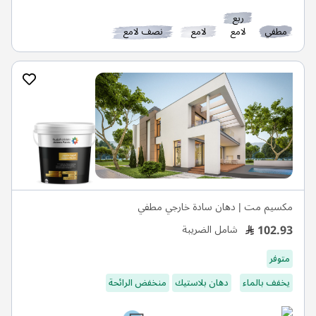
ربع
مطفي
لامع
لامع
نصف لامع
مكسيم مت | دهان سادة خارجي مطفي
102.93
شامل الضريبة
متوفر
يخفف بالماء
دهان بلاستيك
منخفض الرائحة