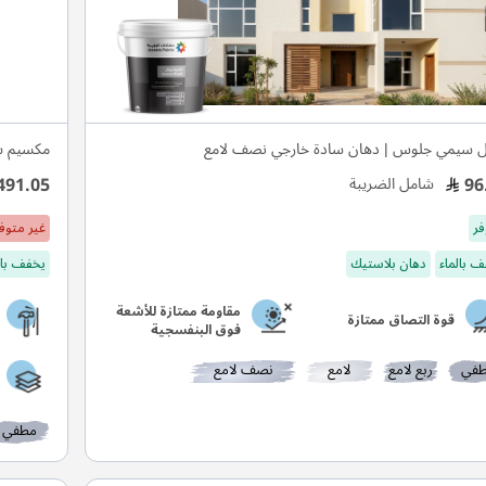
ل سيمي جلوس | دهان سادة خارجي نصف لامع
مكسيم س
491.05
96
شامل الضريبة
فر
غير متوف
 بالماء
دهان بلاستيك
يخفف بال
مقاومة ممتازة للأشعة
قوة التصاق ممتازة
فوق البنفسجية
في
ربع لامع
لامع
نصف لامع
مطفي