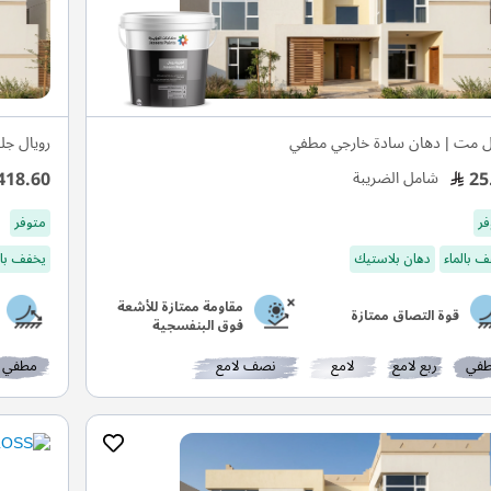
ل مت | دهان سادة خارجي مطفي
رويال جل
418.60
25
شامل الضريبة
فر
متوفر
 بالماء
دهان بلاستيك
يخفف بال
مقاومة ممتازة للأشعة
قوة التصاق ممتازة
فوق البنفسجية
في
ربع لامع
لامع
نصف لامع
مطفي