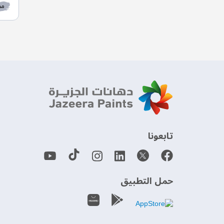
مط
‫تابعونا‬
حمل التطبيق