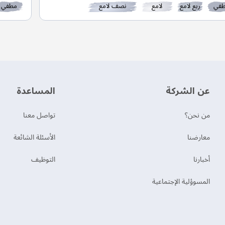
في
ربع لامع
لامع
نصف لامع
مطفي
عن الشركة
‫المساعدة‬
من نحن؟
تواصل معنا
‫معارضنا‬
الأسئلة الشائعة
‫أخبارنا‬
التوظيف
المسوؤلية الإجتماعية