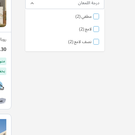
درجة اللمعان
منتج
مطفي
2
منتج
لامع
2
رويا
منتج
نصف لامع
2
.30
متو
يخفف
مط