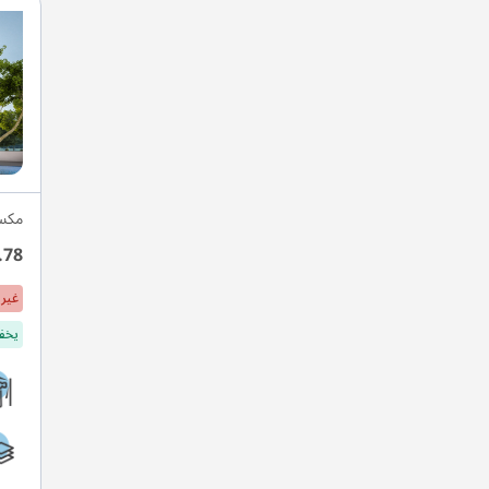
مكسي
.78
غير 
يخفف