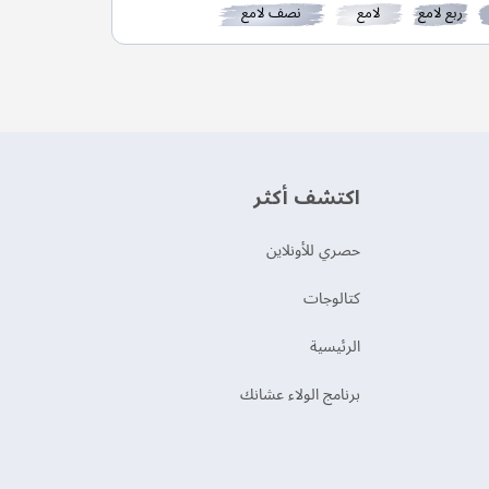
ربع لامع
لامع
نصف لامع
اكتشف أكثر
حصري للأونلاين
‫كتالوجات‬
الرئيسية
برنامج الولاء عشانك