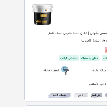
يمي جلوس | دهان سادة خارجي نصف لامع
شامل الضريبة
ر
ماء
دهان بلاستيك
منخفض الرائحة
متانة عالية
تغطية فائقة
ذاتي الأساس
ربع لامع
لامع
نصف لامع