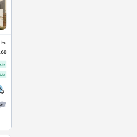
رويا
.60
متو
يخفف
مط