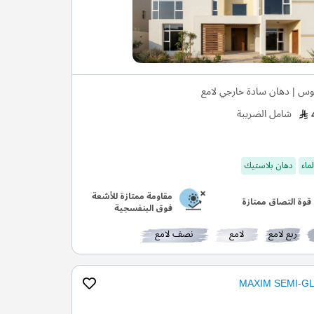
وس | دهان سادة خارجي لامع
شامل الضريبة
ماء
دهان بلاستيك
مقاومة ممتازة للأشعة
قوة التصاق ممتازة
فوق البنفسجية
ربع لامع
لامع
نصف لامع