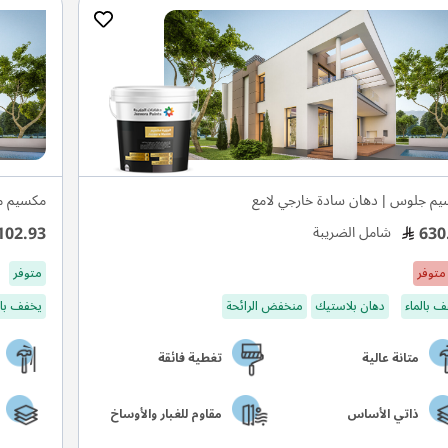
م جلوس | دهان سادة خارجي لامع
مكسيم م
102.93
630
شامل الضريبة
متوفر
متوفر
 بالماء
دهان بلاستيك
منخفض الرائحة
يخفف بال
متانة عالية
تغطية فائقة
ذاتي الأساس
مقاوم للغبار والأوساخ