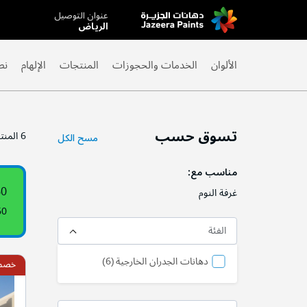
عنوان التوصيل
Skip
الرياض
to
Content
الألوان
الخدمات والحجوزات
المنتجات
الإلهام
نص
تسوق حسب
6
المنت
مسح الكل
مناسب مع
60
غرفة النوم
60
الفئة
منتج
دهانات الجدران الخارجية
6
خصم 10