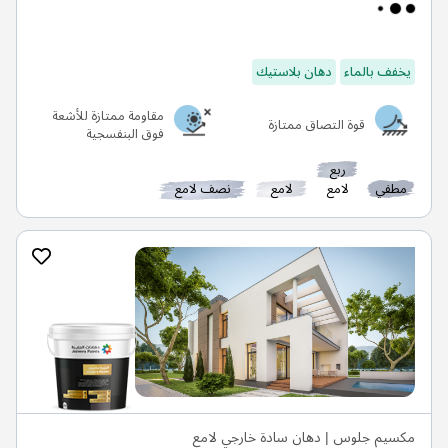
يخفف بالماء
دهان بلاستيك
مقاومة ممتازة للأشعة
قوة التصاق ممتازة
فوق البنفسجية
ربع
مطفي
لامع
لامع
نصف لامع
مكسيم جلوس | دهان سادة خارجي لامع