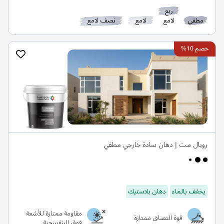
ربع
مطفي
لامع
لامع
نصف لامع
خصم 10%
رويال مت | دهان سادة خارجي مطفي
يخفف بالماء
دهان بلاستيك
مقاومة ممتازة للأشعة
قوة التصاق ممتازة
فوق البنفسجية