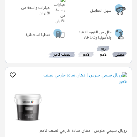
خيارات واسعة من
سهل التطبيق
الألوان
خالٍ من الفورمالدهيد
تغطية استثنائية
والأمونيا وAPEO
ربع
مطفي
لامع
لامع
نصف لامع
رويال سيمي جلوس | دهان سادة خارجي نصف لامع