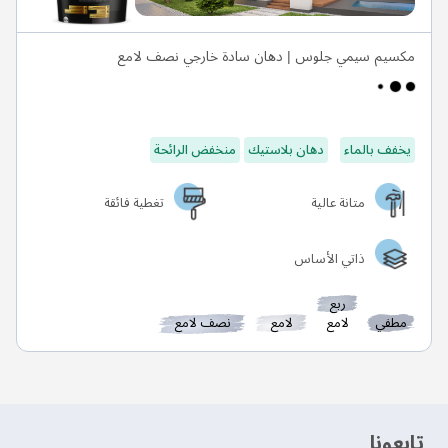
مكسيم سيمي جلوس | دهان سادة خارجي نصف لامع
يخفف بالماء
دهان بلاستيك
منخفض الرائحة
متانة عالية
تغطية فائقة
ذاتي الأساس
ربع
مطفي
لامع
لامع
نصف لامع
‫تابعونا‬