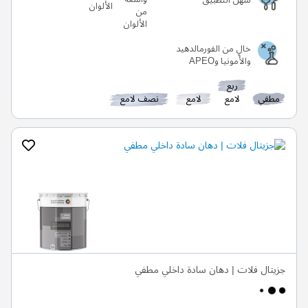
سهل التطبيق
الألوان
خالٍ من الفورمالدهيد
والأمونيا وAPEO
ربع
مطفي
لامع
لامع
نصف لامع
جزيتال فلات | دهان سادة داخلي مطفي