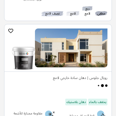
ربع
مطفي
لامع
لامع
نصف لامع
رويال جلوس | دهان سادة خارجي لامع
يخفف بالماء
دهان بلاستيك
مقاومة ممتازة للأشعة
قوة التصاق ممتازة