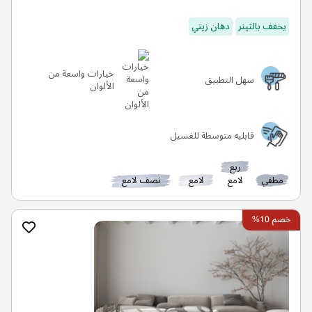
يخفف بالثينر
دهان زيتي
خيارات واسعة من
سهل التطبيق
الألوان
قابليه متوسطة للغسيل
ربع
مطفي
لامع
لامع
نصف لامع
خصم 10%