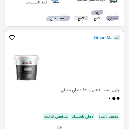
فوق البنفسجية
ربع
مطفي
لامع
لامع
نصف لامع
جرين مت | دهان سادة داخلي مطفي
يخفف بالماء
دهان بلاستيك
منخفض الرائحة