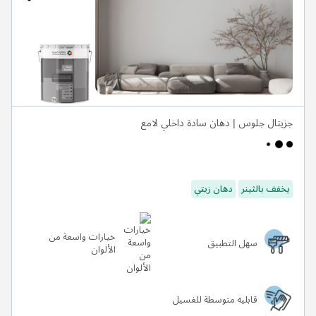
جزيتال جلوس | دهان سادة داخلي لامع
يخفف بالثينر
دهان زيتي
خيارات واسعة من
سهل التطبيق
الألوان
قابليه متوسطة للغسيل