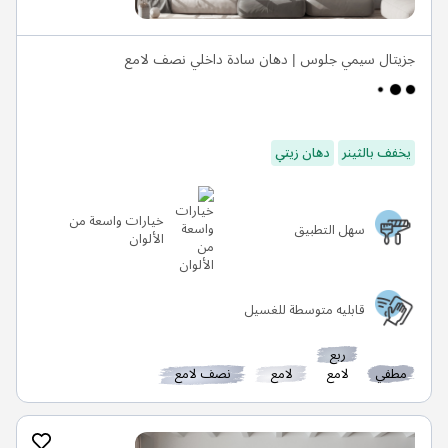
جزيتال سيمي جلوس | دهان سادة داخلي نصف لامع
يخفف بالثينر
دهان زيتي
خيارات واسعة من
سهل التطبيق
الألوان
قابليه متوسطة للغسيل
ربع
مطفي
لامع
لامع
نصف لامع