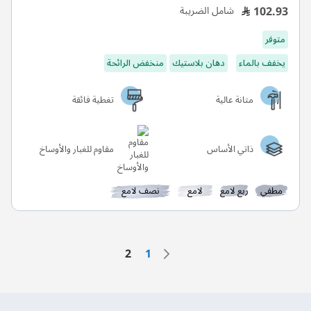
102.93
شامل الضريبة
متوفر
يخفف بالماء
دهان بلاستيك
منخفض الرائحة
متانة عالية
تغطية فائقة
ذاتي الأساس
مقاوم للغبار والأوساخ
مطفي
ربع لامع
لامع
نصف لامع
الصفحة
السابق
الصفحة
الصفحة
أنت تقرأ الصفحة حاليًا
2
1