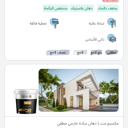
يخفف بالماء
دهان بلاستيك
منخفض الرائحة
متانة عالية
تغطية فائقة
ذاتي الأساس
مطفي
ربع لامع
لامع
نصف لامع
مكسيم مت | دهان سادة خارجي مطفي