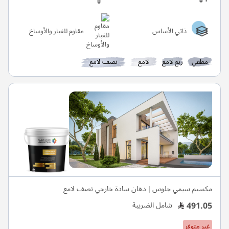
ذاتي الأساس
مقاوم للغبار والأوساخ
مطفي
ربع لامع
لامع
نصف لامع
مكسيم سيمي جلوس | دهان سادة خارجي نصف لامع
491.05
شامل الضريبة
غير متوفر