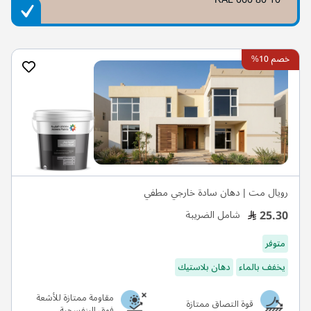
خصم 10%
رويال مت | دهان سادة خارجي مطفي
25.30
شامل الضريبة
متوفر
يخفف بالماء
دهان بلاستيك
مقاومة ممتازة للأشعة
قوة التصاق ممتازة
فوق البنفسجية