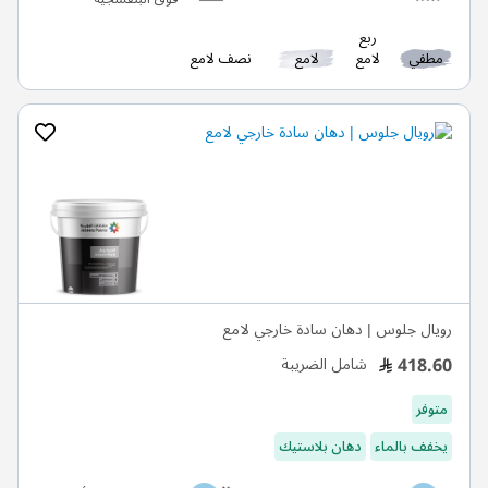
ربع
مطفي
لامع
لامع
نصف لامع
رويال جلوس | دهان سادة خارجي لامع
418.60
شامل الضريبة
متوفر
يخفف بالماء
دهان بلاستيك