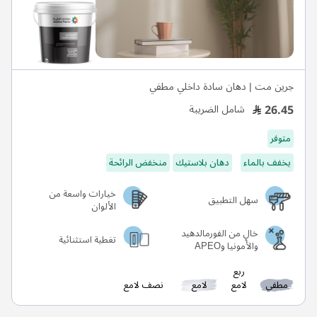
جرين مت | دهان سادة داخلي مطفي
26.45
شامل الضريبة
متوفر
يخفف بالماء
دهان بلاستيك
منخفض الرائحة
خيارات واسعة من
سهل التطبيق
الألوان
خالٍ من الفورمالدهيد
تغطية استثنائية
والأمونيا وAPEO
ربع
مطفي
لامع
لامع
نصف لامع