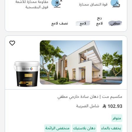
مقاومة ممتازة للأشعة
قوة التصاق ممتازة
فوق البنفسجية
ربع
مطفي
لامع
لامع
نصف لامع
مكسيم مت | دهان سادة خارجي مطفي
102.93
شامل الضريبة
متوفر
يخفف بالماء
دهان بلاستيك
منخفض الرائحة