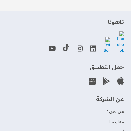
‫تابعونا‬
حمل التطبيق
عن الشركة
من نحن؟
‫معارضنا‬