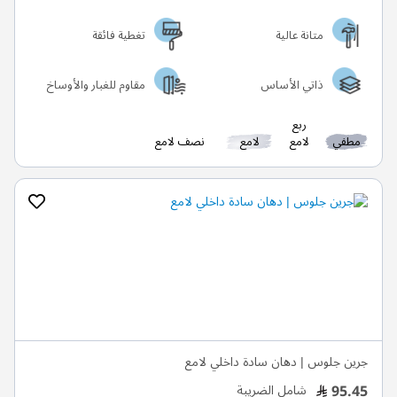
متانة عالية
تغطية فائقة
ذاتي الأساس
مقاوم للغبار والأوساخ
ربع
مطفي
لامع
لامع
نصف لامع
جرين جلوس | دهان سادة داخلي لامع
95.45
شامل الضريبة