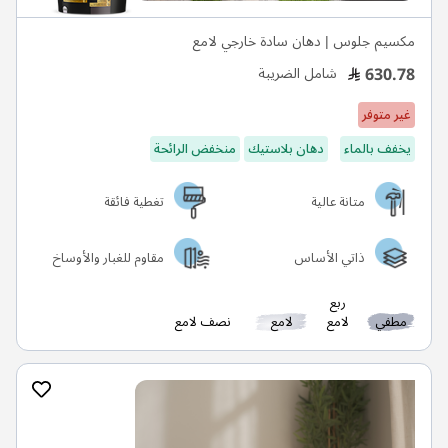
مكسيم جلوس | دهان سادة خارجي لامع
630.78
شامل الضريبة
غير متوفر
يخفف بالماء
دهان بلاستيك
منخفض الرائحة
متانة عالية
تغطية فائقة
ذاتي الأساس
مقاوم للغبار والأوساخ
ربع
مطفي
لامع
لامع
نصف لامع