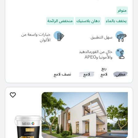
متوفر
يخفف بالماء
دهان بلاستيك
منخفض الرائحة
خيارات واسعة من
سهل التطبيق
الألوان
خالٍ من الفورمالدهيد
والأمونيا وAPEO
ربع
مطفي
لامع
لامع
نصف لامع