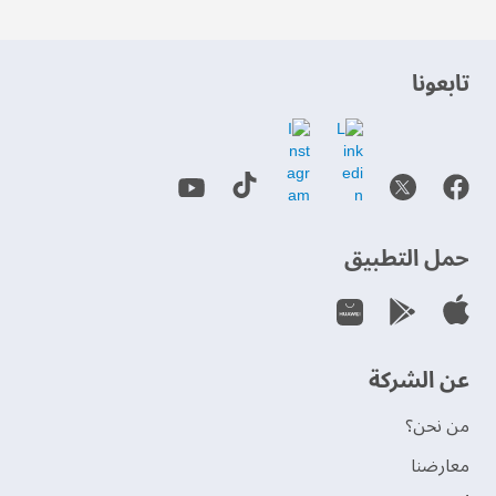
‫تابعونا‬
حمل التطبيق
عن الشركة
من نحن؟
‫معارضنا‬