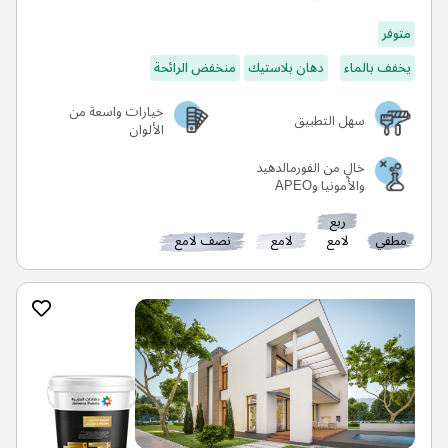
متوفر
يخفف بالماء
دهان بلاستيك
منخفض الرائحة
خيارات واسعة من
سهل التطبيق
الألوان
خالٍ من الفورمالدهيد
والأمونيا وAPEO
ربع
مطفي
لامع
لامع
نصف لامع