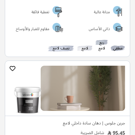
متانة عالية
تغطية فائقة
ذاتي الأساس
مقاوم للغبار والأوساخ
ربع
مطفي
لامع
لامع
نصف لامع
جرين جلوس | دهان سادة داخلي لامع
95.45
شامل الضريبة