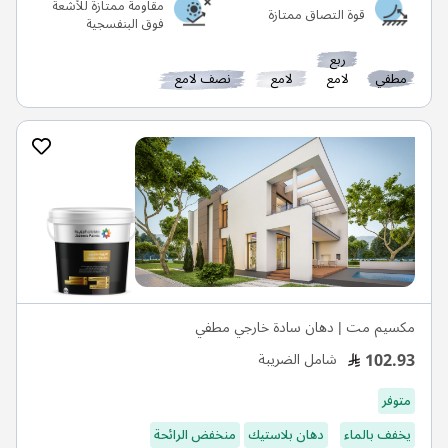
مقاومة ممتازة للأشعة
قوة التصاق ممتازة
فوق البنفسجية
ربع
مطفي
لامع
لامع
نصف لامع
مكسيم مت | دهان سادة خارجي مطفي
102.93
شامل الضريبة
متوفر
يخفف بالماء
دهان بلاستيك
منخفض الرائحة