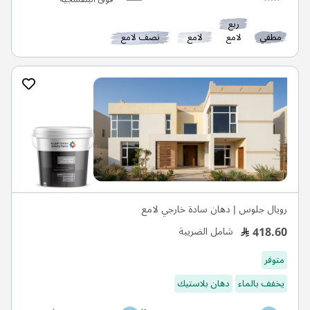
ربع
مطفي
لامع
لامع
نصف لامع
رويال جلوس | دهان سادة خارجي لامع
418.60
شامل الضريبة
متوفر
يخفف بالماء
دهان بلاستيك