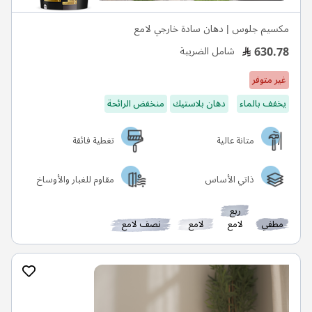
مكسيم جلوس | دهان سادة خارجي لامع
630.78
شامل الضريبة
غير متوفر
يخفف بالماء
دهان بلاستيك
منخفض الرائحة
متانة عالية
تغطية فائقة
ذاتي الأساس
مقاوم للغبار والأوساخ
ربع
مطفي
لامع
لامع
نصف لامع