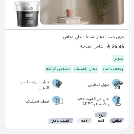
جرين مت | دهان سادة داخلي مطفي
26.45
شامل الضريبة
متوفر
يخفف بالماء
دهان بلاستيك
منخفض الرائحة
خيارات واسعة من
سهل التطبيق
الألوان
خالٍ من الفورمالدهيد
تغطية استثنائية
والأمونيا وAPEO
ربع
مطفي
لامع
لامع
نصف لامع