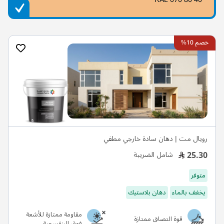
خصم 10%
رويال مت | دهان سادة خارجي مطفي
25.30
شامل الضريبة
متوفر
يخفف بالماء
دهان بلاستيك
مقاومة ممتازة للأشعة
قوة التصاق ممتازة
فوق البنفسجية