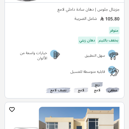
جزيتال جلوس | دهان سادة داخلي لامع
105.80
شامل الضريبة
متوفر
يخفف بالثينر
دهان زيتي
خيارات واسعة من
سهل التطبيق
الألوان
قابليه متوسطة للغسيل
ربع
مطفي
لامع
لامع
نصف لامع