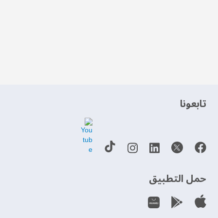
‫تابعونا‬
حمل التطبيق