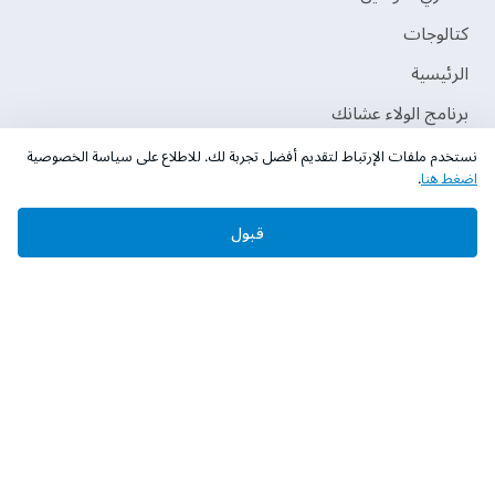
‫كتالوجات‬
الرئيسية
برنامج الولاء عشانك
نستخدم ملفات الإرتباط لتقديم أفضل تجربة لك. للاطلاع على سياسة الخصوصية
اضغط هنا
.
قبول
حقوق النشر © 2026 دهانات الجزيرة
سياسة الخصوصية
الشروط و الأحكام
السجل التجاري. 101046780
الرقم الضريبي. 300533832200003