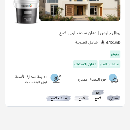
رويال جلوس | دهان سادة خارجي لامع
418.60
شامل الضريبة
متوفر
يخفف بالماء
دهان بلاستيك
مقاومة ممتازة للأشعة
قوة التصاق ممتازة
فوق البنفسجية
ربع
مطفي
لامع
لامع
نصف لامع