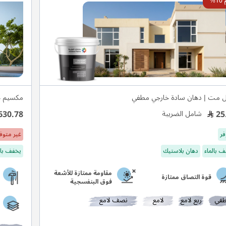
%
ل مت | دهان سادة خارجي مطفي
مكسيم ج
630.78
25
شامل الضريبة
فر
غير متوف
 بالماء
دهان بلاستيك
يخفف بال
مقاومة ممتازة للأشعة
قوة التصاق ممتازة
فوق البنفسجية
في
ربع لامع
لامع
نصف لامع