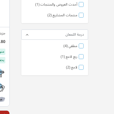
المنتج
أحدث العروض والمنتجات
1
منتج
منتجات المشاريع
2
جزيت
درجة اللمعان
.80
منتج
مطفي
4
متو
منتج
ربع لامع
1
يخفف
منتج
لامع
2
مط