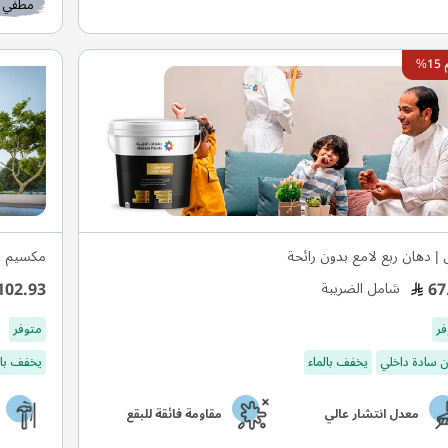
مطفي
%
 | دهان ربع لامع بدون رائحة
مكسيم م
102.93
67
شامل الضريبة
فر
متوفر
 سادة داخلي
يخفف بالماء
يخفف بال
معدل انتشار عالي
مقاومة فائقة للبقع