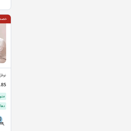
خصم 15
نوفل
.85
متو
دهان