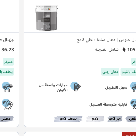
ال جلوس | دهان سادة داخلي لامع
جزيتال ف
36.23
105
شامل الضريبة
فر
متوفر
 بالثينر
دهان زيتي
يخفف بال
خيارات واسعة من
سهل التطبيق
الألوان
قابليه متوسطة للغسيل
في
ربع لامع
لامع
نصف لامع
مطفي