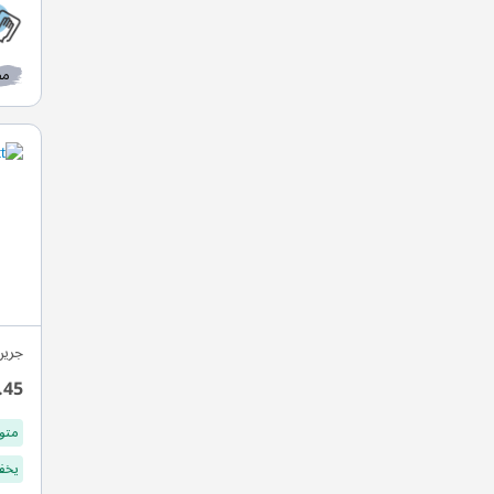
مط
جرين
.45
متو
يخفف