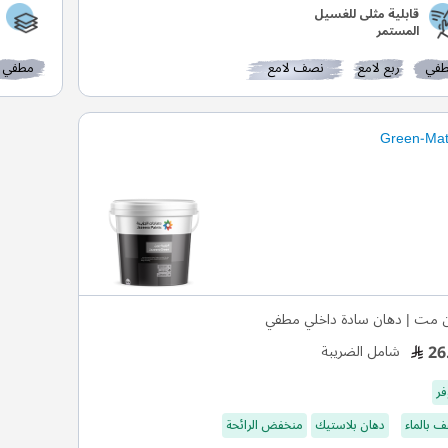
قابلية مثلى للغسيل
المستمر
في
ربع لامع
نصف لامع
مطفي
 مت | دهان سادة داخلي مطفي
26
شامل الضريبة
فر
 بالماء
دهان بلاستيك
منخفض الرائحة