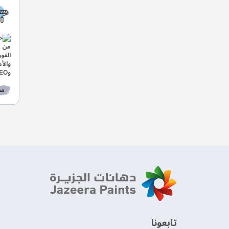
مط
‫تابعونا‬