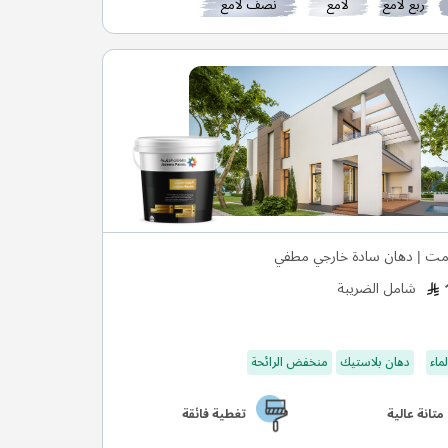
ربع لامع
لامع
نصف لامع
ت | دهان سادة خارجي مطفي
شامل الضريبة
ماء
دهان بلاستيك
منخفض الرائحة
متانة عالية
تغطية فائقة