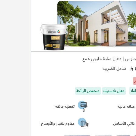
لوس | دهان سادة خارجي لامع
شامل الضريبة
ر
ماء
دهان بلاستيك
منخفض الرائحة
متانة عالية
تغطية فائقة
ذاتي الأساس
مقاوم للغبار والأوساخ