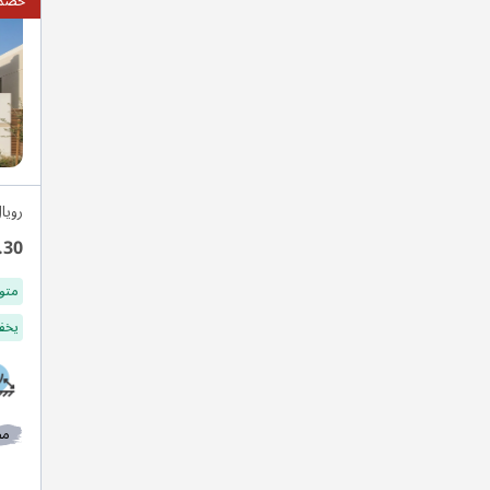
خصم 10
رويا
.30
متو
يخفف
مط