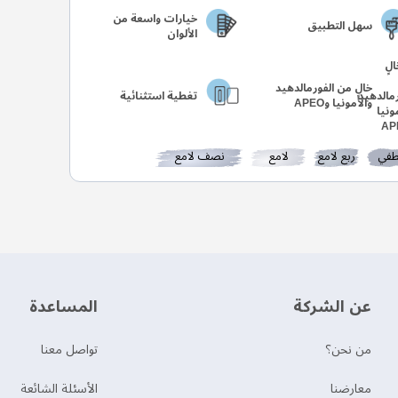
خيارات واسعة من
سهل التطبيق
الألوان
خالٍ من الفورمالدهيد
تغطية استثنائية
والأمونيا وAPEO
في
ربع لامع
لامع
نصف لامع
عن الشركة
‫المساعدة‬
من نحن؟
تواصل معنا
‫معارضنا‬
الأسئلة الشائعة