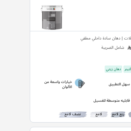
لات | دهان سادة داخلي مطفي
شامل الضريبة
ثينر
دهان زيتي
خيارات واسعة من
سهل التطبيق
الألوان
قابليه متوسطة للغسيل
ربع لامع
لامع
نصف لامع