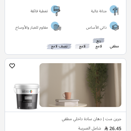
متانة عالية
تغطية فائقة
ذاتي الأساس
مقاوم للغبار والأوساخ
ربع
مطفي
لامع
لامع
نصف لامع
جرين مت | دهان سادة داخلي مطفي
26.45
شامل الضريبة