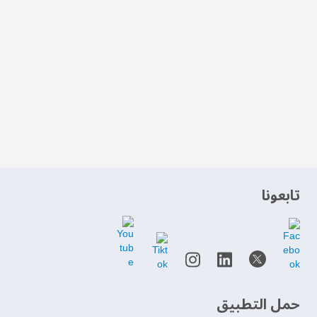
‫تابعونا‬
حمل التطبيق