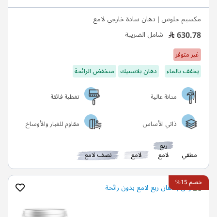
مكسيم جلوس | دهان سادة خارجي لامع
630.78
شامل الضريبة
غير متوفر
يخفف بالماء
دهان بلاستيك
منخفض الرائحة
متانة عالية
تغطية فائقة
ذاتي الأساس
مقاوم للغبار والأوساخ
ربع
مطفي
لامع
لامع
نصف لامع
خصم 15%