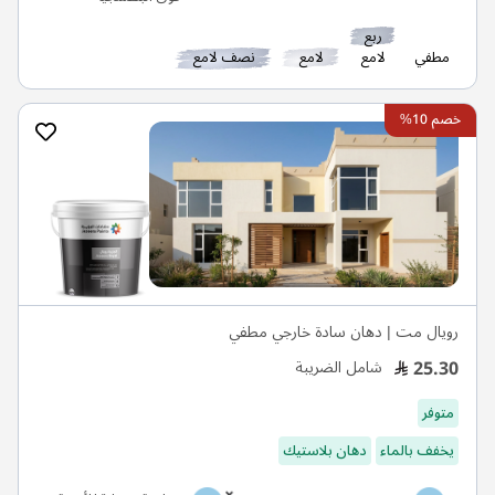
ربع
مطفي
لامع
لامع
نصف لامع
خصم 10%
رويال مت | دهان سادة خارجي مطفي
25.30
شامل الضريبة
متوفر
يخفف بالماء
دهان بلاستيك