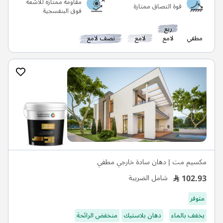
مقاومة ممتازة للأشعة
قوة التصاق ممتازة
فوق البنفسجية
ربع
مطفي
لامع
لامع
نصف لامع
مكسيم مت | دهان سادة خارجي مطفي
102.93
شامل الضريبة
متوفر
يخفف بالماء
دهان بلاستيك
منخفض الرائحة