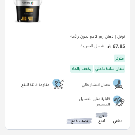
نوفل | دهان ربع لامع بدون رائحة
67.85
شامل الضريبة
متوفر
دهان سادة داخلي
يخفف بالماء
معدل انتشار عالي
مقاومة فائقة للبقع
قابلية مثلى للغسيل
المستمر
ربع
مطفي
لامع
نصف لامع