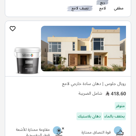
ربع
مطفي
لامع
نصف لامع
رويال جلوس | دهان سادة خارجي لامع
418.60
شامل الضريبة
متوفر
يخفف بالماء
دهان بلاستيك
مقاومة ممتازة للأشعة
قوة التصاق ممتازة
فوق البنفسجية