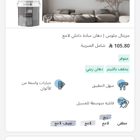
جزيتال جلوس | دهان سادة داخلي لامع
105.80
شامل الضريبة
متوفر
يخفف بالثينر
دهان زيتي
خيارات واسعة من
سهل التطبيق
الألوان
قابليه متوسطة للغسيل
ربع
مطفي
لامع
لامع
نصف لامع