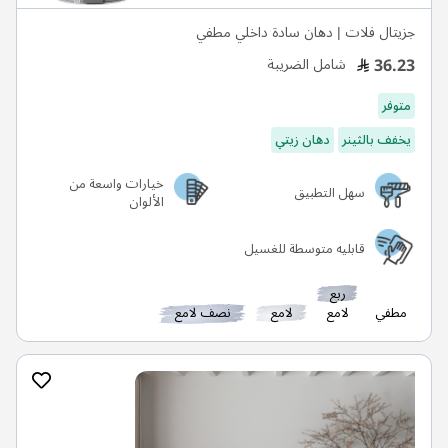
جزيتال فلات | دهان سادة داخلي مطفي
36.23
شامل الضريبة
متوفر
يخفف بالثينر
دهان زيتي
خيارات واسعة من
سهل التطبيق
الألوان
قابليه متوسطة للغسيل
ربع
مطفي
لامع
لامع
نصف لامع