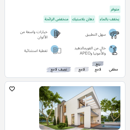
متوفر
يخفف بالماء
دهان بلاستيك
منخفض الرائحة
خيارات واسعة من
سهل التطبيق
الألوان
خالٍ من الفورمالدهيد
تغطية استثنائية
والأمونيا وAPEO
ربع
مطفي
لامع
لامع
نصف لامع