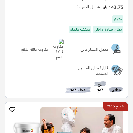
143.75
شامل الضريبة
متوفر
دهان سادة داخلي
يخفف بالماء
معدل انتشار عالي
مقاومة فائقة للبقع
قابلية مثلى للغسيل
المستمر
ربع
مطفي
لامع
نصف لامع
خصم 15%