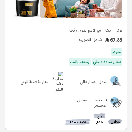
نوفل | دهان ربع لامع بدون رائحة
67.85
شامل الضريبة
متوفر
دهان سادة داخلي
يخفف بالماء
معدل انتشار عالي
مقاومة فائقة للبقع
قابلية مثلى للغسيل
المستمر
ربع
مطفي
لامع
نصف لامع