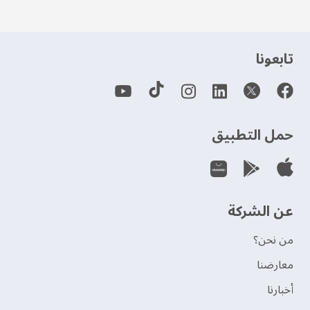
‫تابعونا‬
حمل التطبيق
عن الشركة
من نحن؟
‫معارضنا‬
‫أخبارنا‬