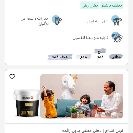
يخفف بالثينر
دهان زيتي
خيارات واسعة من
سهل التطبيق
الألوان
قابليه متوسطة للغسيل
ربع
مطفي
لامع
لامع
نصف لامع
نوفل تشارم | دهان مطفي بدون رائحة