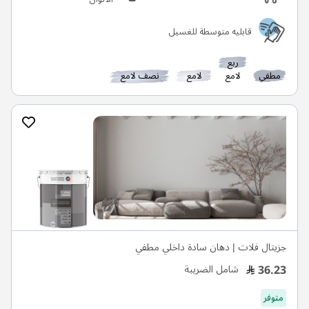
قابليه متوسطة للغسيل
ربع
مطفي
لامع
لامع
نصف لامع
جزيتال فلات | دهان سادة داخلي مطفي
36.23
شامل الضريبة
متوفر