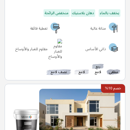
يخفف بالماء
دهان بلاستيك
منخفض الرائحة
متانة عالية
تغطية فائقة
ذاتي الأساس
مقاوم للغبار والأوساخ
ربع
مطفي
لامع
لامع
نصف لامع
خصم 10%