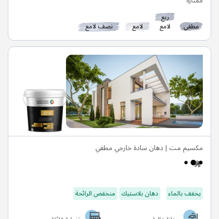
ربع
مطفي
لامع
لامع
نصف لامع
مكسيم مت | دهان سادة خارجي مطفي
يخفف بالماء
دهان بلاستيك
منخفض الرائحة