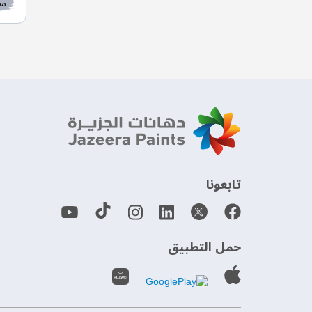
مط
‫تابعونا‬
حمل التطبيق