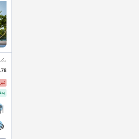
مكسي
.78
غير 
يخفف