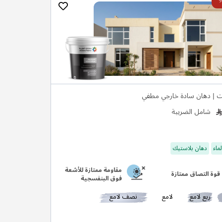
ت | دهان سادة خارجي مطفي
شامل الضريبة
ماء
دهان بلاستيك
مقاومة ممتازة للأشعة
قوة التصاق ممتازة
فوق البنفسجية
ربع لامع
لامع
نصف لامع