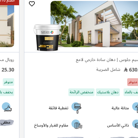
خصم 10%
م جلوس | دهان سادة خارجي لامع
رويال م
25.30
630
شامل الضريبة
متوفر
متوفر
 بالماء
دهان بلاستيك
منخفض الرائحة
يخفف بال
متانة عالية
تغطية فائقة
مطفي
ذاتي الأساس
مقاوم للغبار والأوساخ