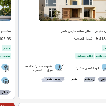
ل جلوس | دهان سادة خارجي لامع
مكسيم م
102.93
418
شامل الضريبة
فر
متوفر
 بالماء
دهان بلاستيك
يخفف بال
مقاومة ممتازة للأشعة
قوة التصاق ممتازة
فوق البنفسجية
في
ربع لامع
لامع
نصف لامع
مطفي