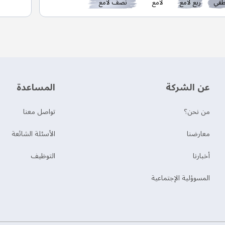
في
ربع لامع
لامع
نصف لامع
عن الشركة
‫المساعدة‬
من نحن؟
تواصل معنا
‫معارضنا‬
الأسئلة الشائعة
‫أخبارنا‬
التوظيف
المسوؤلية الإجتماعية