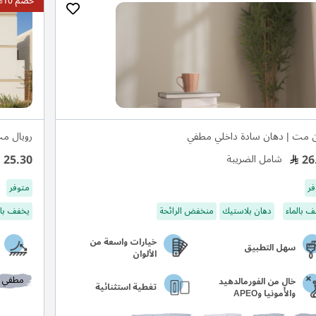
خصم 10%
 مت | دهان سادة داخلي مطفي
رويال م
25.30
26
شامل الضريبة
فر
متوفر
 بالماء
دهان بلاستيك
منخفض الرائحة
يخفف بال
خيارات واسعة من
سهل التطبيق
الألوان
مطفي
خالٍ من الفورمالدهيد
تغطية استثنائية
والأمونيا وAPEO