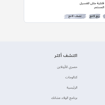
قابلية مثلى للغسيل
المستمر
ربع لامع
نصف لامع
اكتشف أكثر
حصري للأونلاين
‫كتالوجات‬
الرئيسية
برنامج الولاء عشانك