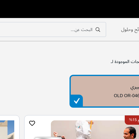
ح وحلول
البحث عن...
بحث
بحث
جات الموجودة لـ
بيري
OLD OR-04
%