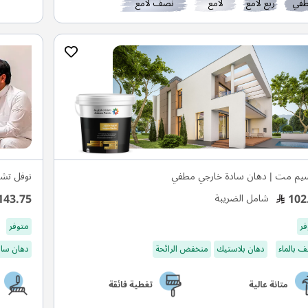
في
ربع لامع
لامع
نصف لامع
يم مت | دهان سادة خارجي مطفي
نوفل تشا
143.75
102
شامل الضريبة
فر
متوفر
 بالماء
دهان بلاستيك
منخفض الرائحة
دهان ساد
متانة عالية
تغطية فائقة