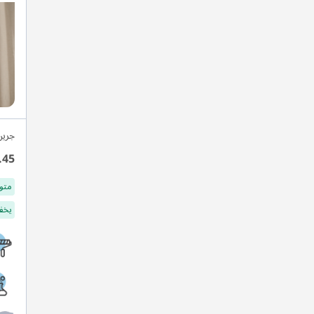
جرين
.45
متو
يخفف