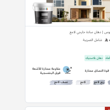
وس | دهان سادة خارجي لامع
شامل الضريبة
ماء
دهان بلاستيك
مقاومة ممتازة للأشعة
قوة التصاق ممتازة
فوق البنفسجية
ربع لامع
لامع
نصف لامع