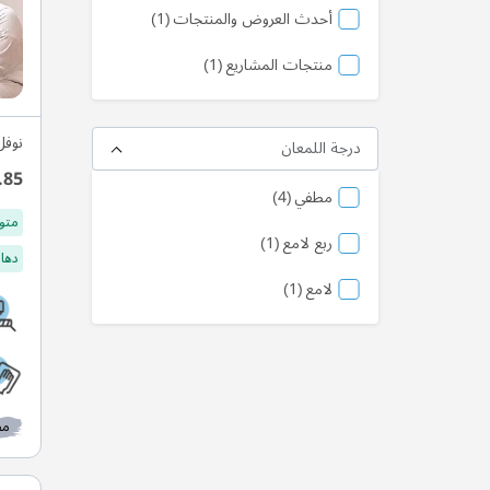
المنتج
أحدث العروض والمنتجات
1
المنتج
منتجات المشاريع
1
نوفل
درجة اللمعان
.85
منتج
مطفي
4
متو
منتج
ربع لامع
1
دهان
منتج
لامع
1
مط