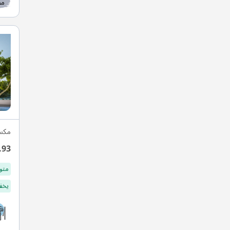
مط
مكس
.93
متو
يخفف