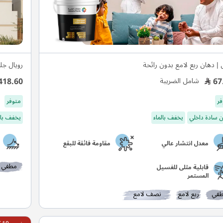
 | دهان ربع لامع بدون رائحة
رويال جل
418.60
67
شامل الضريبة
فر
متوفر
 سادة داخلي
يخفف بالماء
يخفف بال
معدل انتشار عالي
مقاومة فائقة للبقع
مطفي
قابلية مثلى للغسيل
المستمر
في
ربع لامع
نصف لامع