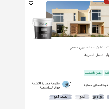
ت | دهان سادة خارجي مطفي
شامل الضريبة
ماء
دهان بلاستيك
مقاومة ممتازة للأشعة
قوة التصاق ممتازة
فوق البنفسجية
ربع لامع
لامع
نصف لامع