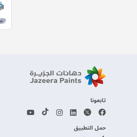
مط
‫تابعونا‬
حمل التطبيق