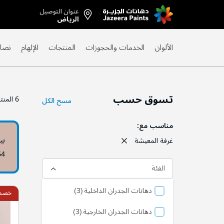
عنوان التوصيل
Skip
الرياض
to
Content
الألوان
الخدمات والحجوزات
المنتجات
الإلهام
نصائ
تسوق حسب
6
المنت
مسح الكل
مناسب مع
بي
غرفة المعيشة
64
الفئة
منتج
دهانات الجدران الداخلية
3
خصم 15
منتج
دهانات الجدران الخارجية
3