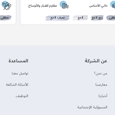
ذاتي الأساس
مقاوم للغبار والأوساخ
في
ربع لامع
لامع
نصف لامع
مطفي
عن الشركة
‫المساعدة‬
من نحن؟
تواصل معنا
‫معارضنا‬
الأسئلة الشائعة
‫أخبارنا‬
التوظيف
المسوؤلية الإجتماعية