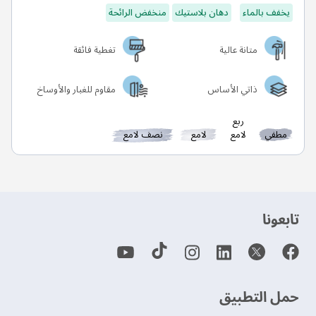
يخفف بالماء
دهان بلاستيك
منخفض الرائحة
متانة عالية
تغطية فائقة
ذاتي الأساس
مقاوم للغبار والأوساخ
ربع
مطفي
لامع
لامع
نصف لامع
‫تابعونا‬
حمل التطبيق