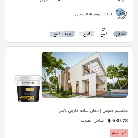
قابليه متوسطة للغسيل
ربع
مطفي
لامع
لامع
نصف لامع
مكسيم جلوس | دهان سادة خارجي لامع
630.78
شامل الضريبة
غير متوفر