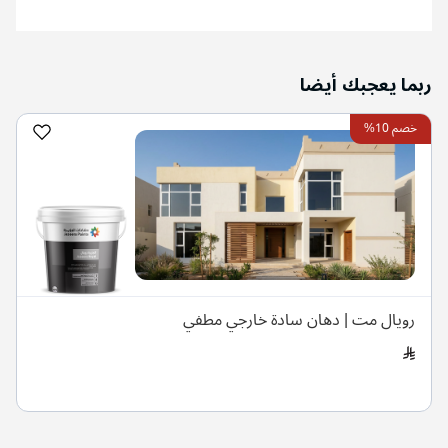
ربما يعجبك أيضا
خصم 10%
رويال مت | دهان سادة خارجي مطفي