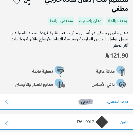
مكسيم مت | دهان سادة خارجي
بداية
مطفي
معرض
الصور
يخفف بالماء
دهان بلاستيك
منخفض الرائحة
دهان خارجي مطفي ذو أساس مائي، معد بتقنية فريدة تمنحه القدرة على
تحمل عوامل الطقس الخارجية ومقاومة التقاط الأوساخ والأتربة وعلامات
آثار المطر
121.90
متانة عالية
تغطية فائقة
ذاتي الأساس
مقاوم للغبار والأوساخ
درجة اللمعان:
مطفي
اللون:
RAL 9017