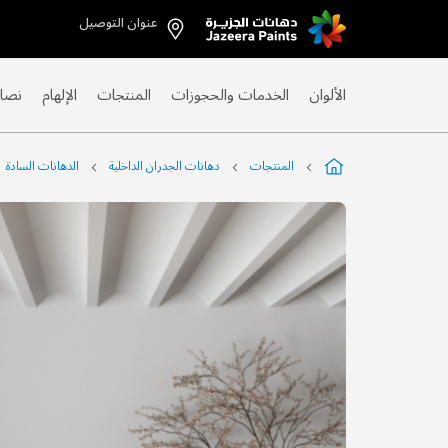
عنوان التوصيل
Skip
to
Content
الألوان
الخدمات والحجوزات
المنتجات
الإلهام
نصائ
المنتجات
دهانات الجدران الداخلية
الدهانات السادة
التخطي
إلى
نهاية
معرض
الصور