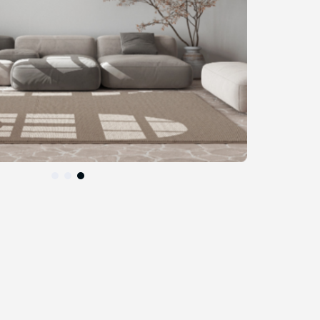
التخطي
إلى
بداية
معرض
الصور