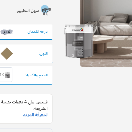
سهل التطبيق
درجة اللمعان:
لامع
اللون:
1X عبوة 900 
الحجم والكمية: