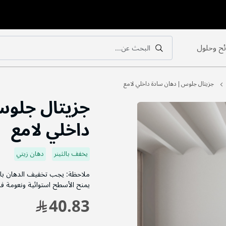
ح وحلول
البحث عن...
بحث
بحث
جزيتال جلوس | دهان سادة داخلي لامع
جزيتال جلوس
داخلي لامع
يخفف بالثينر
دهان زيتي
يمنح الأسطح استوائية ونعومة فائق
40.83