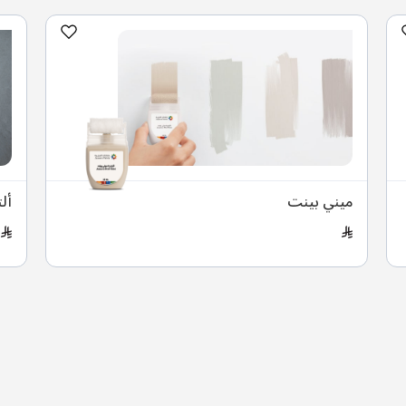
ميني بينت
أل