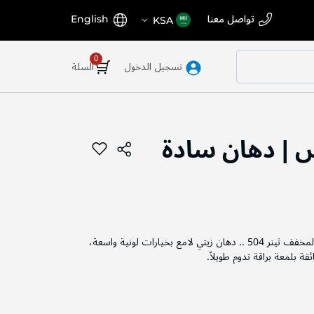
اختر
اللغة
تواصل معنا
English
KSA
المتجر
تسجيل الدخول
السلة
 | دهان سادة
ملاحظة: يجب تخفيف الدهان بالمخفف ثينر 504 .. دهان زيتي لامع بخيارات لونية واسعة،
ة بلمعة براقة تدوم طويلاً.