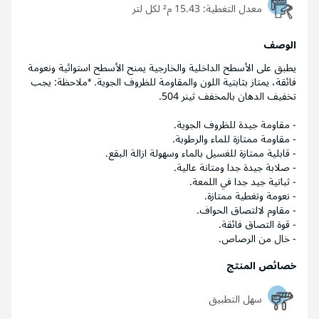
معدل التغطية:
15.43 م² لكل لتر
الوصف
يطبق على الأسطح الداخلية والخارجية يمنح الأسطح استوائية ونعومة
فائقة، يمتاز بثابتية اللون والمقاومة للظروف الجوية. *ملاحظة: يجب
تخفيف الدهان بالمخفف ثينر 504.
- مقاومة جيدة للظروف الجوية.
- مقاومة ممتازة للماء والرطوبة.
- قابلية ممتازة للغسيل بالماء وسهولة ازالة البقع.
- صلابة جيدة جدا ومتانة عالية.
- ثباتية جيد جدا في اللمعة.
- نعومة وتغطية ممتازة.
- مقاوم لالتصاق الحواف.
- قوة التصاق فائقة.
- خال من الرصاص.
خصائص المنتج
سهل التطبيق