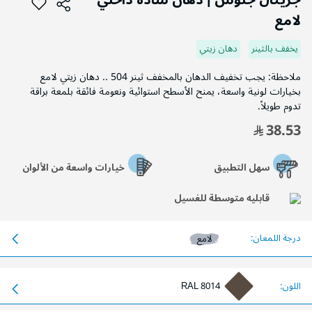
جزيتال جلوس | دهان سادة داخلي
بداية
لامع
معرض
الصور
يخفف بالثينر
دهان زيتي
ملاحظة: يجب تخفيف الدهان بالمخفف ثينر 504 .. دهان زيتي لامع
بخيارات لونية واسعة، يمنح الأسطح استوائية ونعومة فائقة بلمعة براقة
تدوم طويلاً.
38.53
سهل التطبيق
خيارات واسعة من الألوان
قابليه متوسطة للغسيل
درجة اللمعان:
لامع
اللون:
RAL 8014