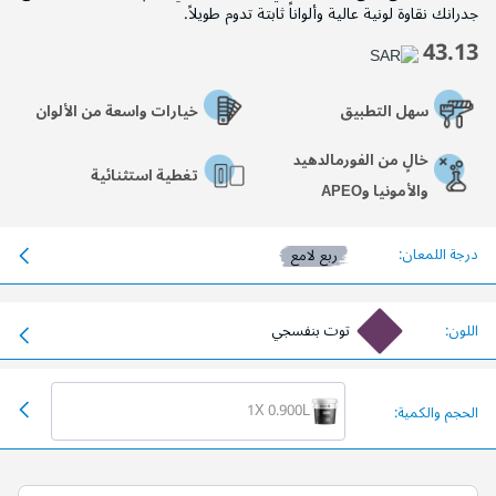
جدرانك نقاوة لونية عالية وألواناً ثابتة تدوم طويلاً.
43.13
سهل التطبيق
خيارات واسعة من الألوان
خالٍ من الفورمالدهيد
تغطية استثنائية
والأمونيا وAPEO
درجة اللمعان:
ربع لامع
اللون:
توت بنفسجي
1X 0.900L
الحجم والكمية: