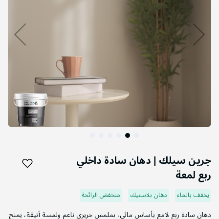
التخطي
إلى
جرين سيلك | دهان سادة داخلي
بداية
ربع لمعة
معرض
الصور
يخفف بالماء
دهان بلاستيك
منخفض الرائحة
دهان سادة ربع لامع بأساس مائي، بملمس حريري ناعم ولمسة أنيقة، يمنح