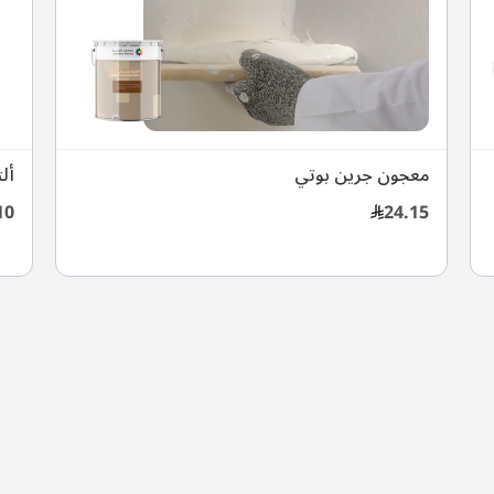
معجون جرين بوتي
أل
10
24.15