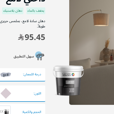
داخلي لامع
يخفف بالماء
دهان بلاستيك
دهان سادة لامع، بملمس حريري ناع
طويلاً.
95.45
سهل التطبيق
درجة اللمعان:
لامع
اللون: