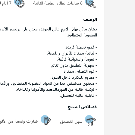
8 ساعات لطلاء الطبقة الثانية
7 أيام ليجف السطح تماماً
الوصف
دهان مائي نهائي لامع عالي الجودة، مبني على بوليمير الأك
العضوية المتطايرة.
- قدرة تغطية فريدة.
- ثباتية ممتازة للألوان واللمعة.
- نعومة واستوائية فائقة.
- سهولة التطبيق بدون تناثر.
- قوة التصاق ممتازة.
- مقاوم للبكتريا داخل العبوة.
- محتوى منخفض جدا من المواد العضوية المتطايرة، ورائح
- تركيبة خالية من الفورمالدهيد والأمونيا وAPEO.
- قابلية عالية للغسيل.
خصائص المنتج
سهل التطبيق
خيارات واسعة من الألو