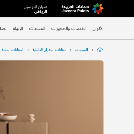
عنوان التوصيل
Skip
الرياض
to
Content
الألوان
الخدمات والحجوزات
المنتجات
الإلهام
نصائ
المنتجات
دهانات الجدران الداخلية
الدهانات السادة
التخطي
إلى
نهاية
معرض
الصور