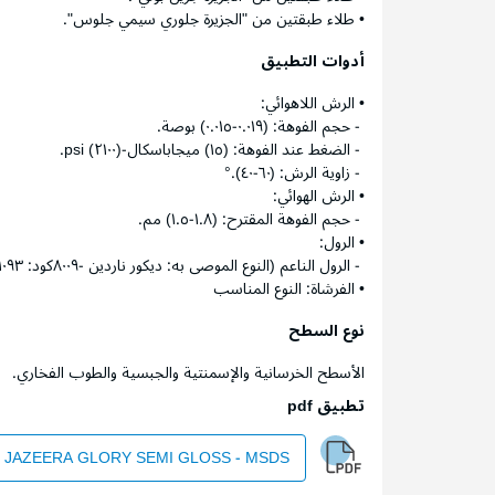
• طلاء طبقتين من "الجزيرة جلوري سيمي جلوس".
أدوات التطبيق
• الرش اللاهوائي:
- حجم الفوهة: (٠.٠١٩-٠.٠١٥) بوصة.
- الضغط عند الفوهة: (١٥) ميجاباسكال-(٢١٠٠) psi.
- زاوية الرش: (٦٠-٤٠).°
• الرش الهوائي:
- حجم الفوهة المقترح: (١.٨-١.٥) مم.
• الرول:
- الرول الناعم (النوع الموصى به: ديكور ناردين -٨٠٠٩كود: ١٠٩٣).
• الفرشاة: النوع المناسب
نوع السطح
الأسطح الخرسانية والإسمنتية والجبسية والطوب الفخاري.
تطبيق pdf
JAZEERA GLORY SEMI GLOSS - MSDS