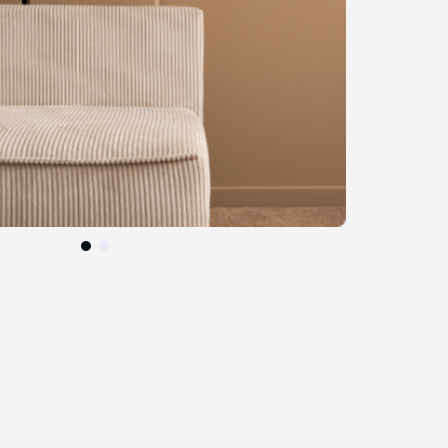
التخطي
إلى
بداية
معرض
الصور