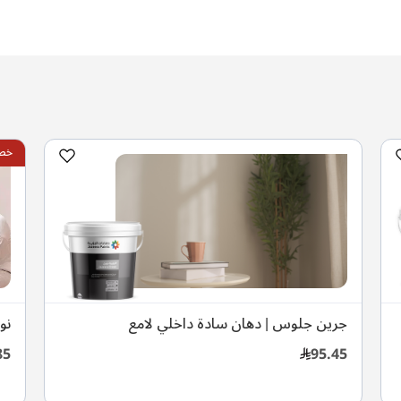
خصم 
جرين جلوس | دهان سادة داخلي لامع
نو
85
95.45