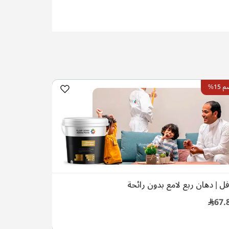
15%
فل | دهان ربع لامع بدون رائحة
67.