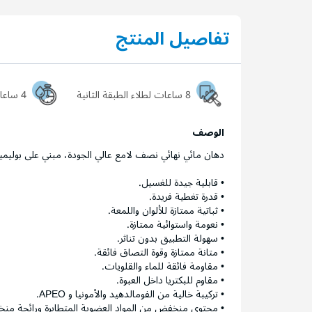
تفاصيل المنتج
8 ساعات لطلاء الطبقة الثانية
4 ساعات ليجف السطح تماماً
الوصف
دهان مائي نهائي نصف لامع عالي الجودة، مبني على بوليمي
• قابلية جيدة للغسيل.
• قدرة تغطية فريدة.
• ثباتية ممتازة للألوان واللمعة.
• نعومة واستوائية ممتازة.
• سهولة التطبيق بدون تناثر.
• متانة ممتازة وقوة التصاق فائقة.
• مقاومة فائقة للماء والقلويات.
• مقاوم للبكتريا داخل العبوة.
• تركيبة خالية من الفومالدهيد والأمونيا و APEO.
• محتوى منخفض من المواد العضوية المتطايرة ورائحة من