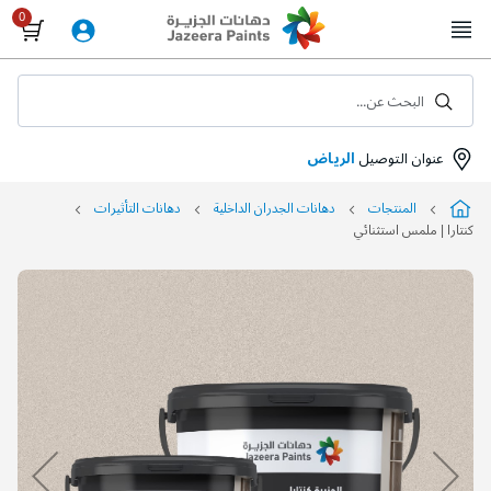
Skip
to
Content
البحث عن...
عنوان التوصيل
الرياض
المنتجات
دهانات الجدران الداخلية
دهانات التأثيرات
كنتارا | ملمس استثنائي
التخطي
إلى
نهاية
معرض
الصور