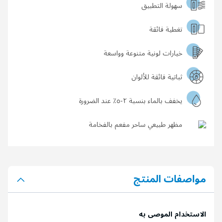
سهولة التطبيق
تغطية فائقة
خيارات لونية متنوعة وواسعة
ثباتية فائقة للألوان
يخفف بالماء بنسبة ٢-٥٪؜ عند الضرورة
مظهر طبيعي ساحر مفعم بالفخامة
مواصفات المنتج
الاستخدام الموصى به