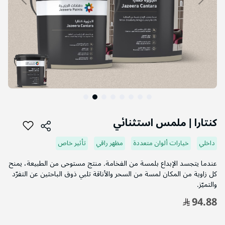
التخطي
إلى
كنتارا | ملمس استثنائي
بداية
معرض
داخلي
خيارات ألوان متعددة
مظهر راقي
تأثير خاص
الصور
عندما يتجسد الإبداع بلمسة من الفخامة. منتج مستوحى من الطبيعة، يمنح
كل زاوية من المكان لمسة من السحر والأناقة تلبي ذوق الباحثين عن التفرّد
والتميّز.
94.88