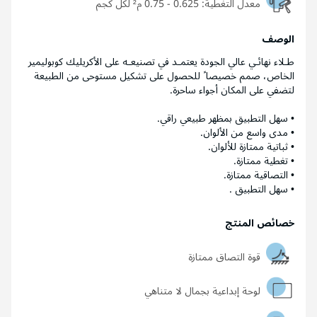
معدل التغطية:
0.625 - 0.75 م² لكل كجم
الوصف
طـلاء نهائـي عالي الجودة يعتمـد في تصنيعـه على الأكريليك كوبوليمير
الخاص، صمم خصيصا ً للحصول على تشكيل مستوحى من الطبيعة
لتضفي على المكان أجواء ساحرة.
• سهل التطبيق بمظهر طبيعي راقي.
• مدى واسع من الألوان.
• ثباتية ممتازة للألوان.
• تغطية ممتازة.
• التصاقية ممتازة.
• سهل التطبيق .
خصائص المنتج
قوة التصاق ممتازة
لوحة إبداعية بجمال لا متناهي