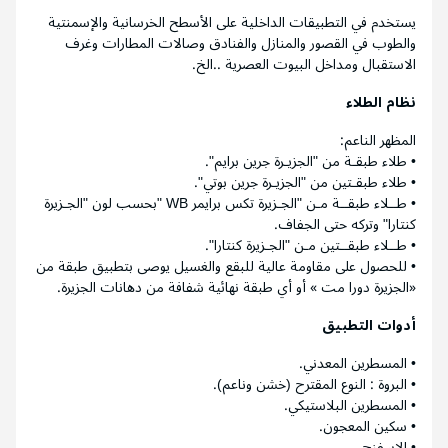
يستخدم في التطبيقات الداخلية على الأسطح الخرسانية والإسمنتية
والطوب في القصور والمنازل والفنادق وصالات المطارات وغرف
الاستقبال ومداخل البيوت العصرية ..الخ.
نظام الطلاء
المظهر الناعم:
• طلاء طبقـة من "الجزيـرة جرين برايم".
• طلاء طبقـتين من "الجزيـرة جرين بوتي".
• طــلاء طبقــة مـن "الجـزيرة تكس برايمر WB "بحسب لون "الجـزيرة
كنتارا" وتركه حتى الجفاف.
• طــلاء طبقــتين مـن "الجـزيرة كنتارا".
• للحصول على مقاومة عالية للبقع والغسيل يوصى بتطبيق طبقة من
«الجزيرة دورا مت » أو أي طبقة نهائية شفافة من دهانات الجزيرة.
أدوات التطبيق
• المسطرين المعدني.
• البروة : النوع المقترح (خشن وناعم).
• المسطرين البلاستيكي.
• سكين المعجون.
• الاسفنج.