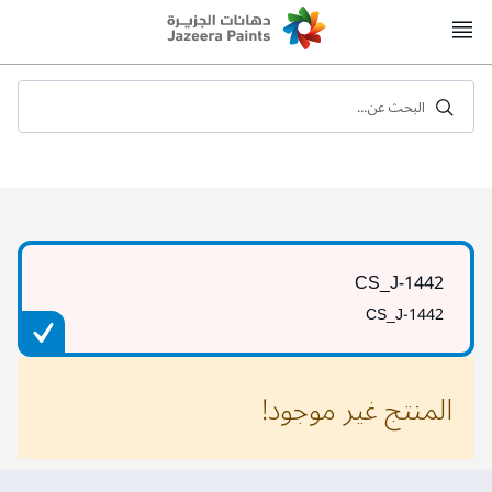
Skip
to
Content
البحث عن...
CS_J-1442
CS_J-1442
المنتج غير موجود!