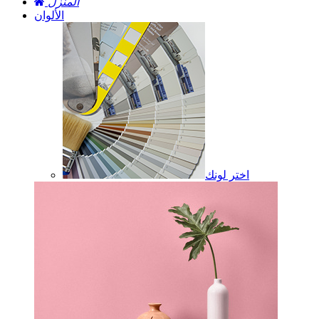
المنزل
الألوان
اختر لونك