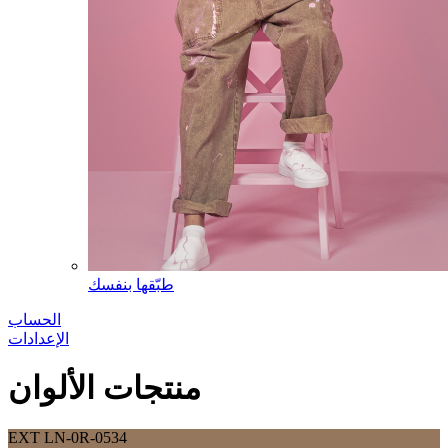
طبّقها بنفسك
الحساب
الإعدادات
منتجات الألوان
EXT LN-0R-0534