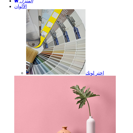
المنزل
الألوان
اختر لونك