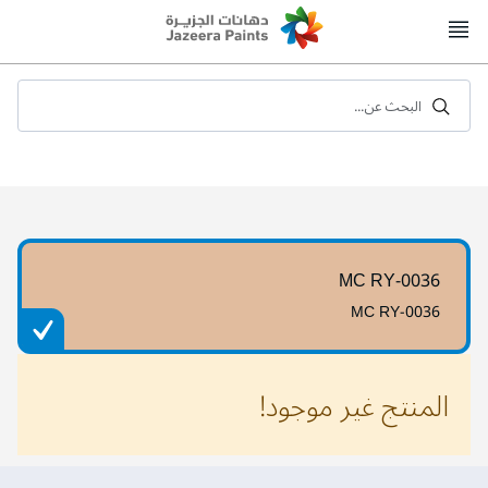
Skip
to
Content
البحث عن...
MC RY-0036
MC RY-0036
المنتج غير موجود!